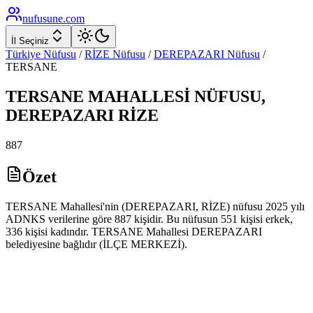
nufusune
.com
İl Seçiniz
Türkiye Nüfusu
/
RİZE
Nüfusu
/
DEREPAZARI
Nüfusu
/
TERSANE
TERSANE
MAHALLESİ NÜFUSU,
DEREPAZARI
RİZE
887
Özet
TERSANE Mahallesi'nin (DEREPAZARI, RİZE) nüfusu 2025 yılı
ADNKS verilerine göre 887 kişidir. Bu nüfusun 551 kişisi erkek,
336 kişisi kadındır. TERSANE Mahallesi DEREPAZARI
belediyesine bağlıdır (İLÇE MERKEZİ).