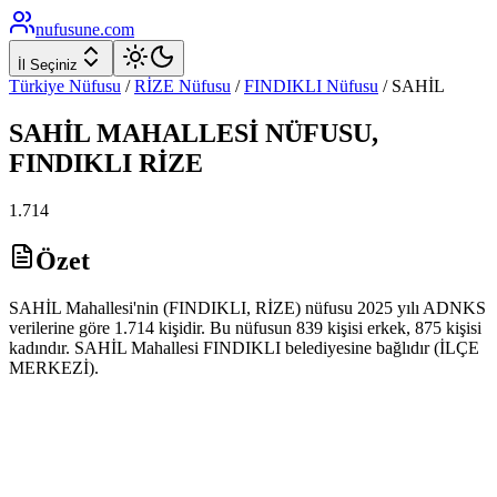
nufusune
.com
İl Seçiniz
Türkiye Nüfusu
/
RİZE
Nüfusu
/
FINDIKLI
Nüfusu
/
SAHİL
SAHİL
MAHALLESİ NÜFUSU,
FINDIKLI
RİZE
1.714
Özet
SAHİL Mahallesi'nin (FINDIKLI, RİZE) nüfusu 2025 yılı ADNKS
verilerine göre 1.714 kişidir. Bu nüfusun 839 kişisi erkek, 875 kişisi
kadındır. SAHİL Mahallesi FINDIKLI belediyesine bağlıdır (İLÇE
MERKEZİ).