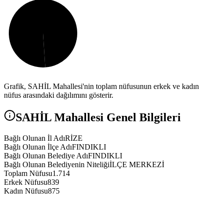
Grafik,
SAHİL
Mahallesi'nin toplam nüfusunun erkek ve kadın
nüfus arasındaki dağılımını gösterir.
SAHİL
Mahallesi Genel Bilgileri
Bağlı Olunan İl Adı
RİZE
Bağlı Olunan İlçe Adı
FINDIKLI
Bağlı Olunan Belediye Adı
FINDIKLI
Bağlı Olunan Belediyenin Niteliği
İLÇE MERKEZİ
Toplam Nüfusu
1.714
Erkek Nüfusu
839
Kadın Nüfusu
875