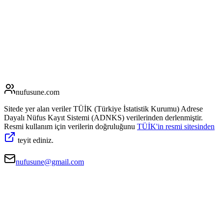
nufusune
.com
Sitede yer alan veriler TÜİK (Türkiye İstatistik Kurumu) Adrese
Dayalı Nüfus Kayıt Sistemi (ADNKS) verilerinden derlenmiştir.
Resmi kullanım için verilerin doğruluğunu
TÜİK'in resmi sitesinden
teyit ediniz.
nufusune@gmail.com