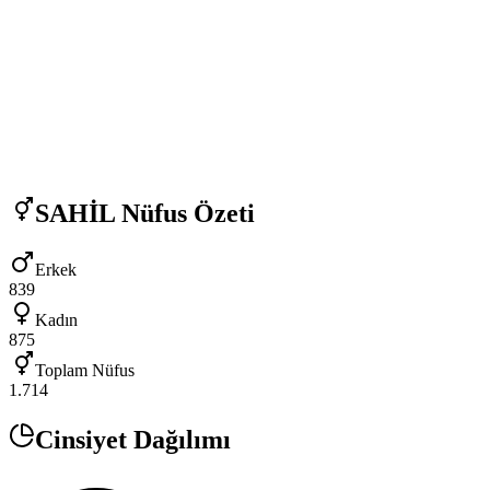
SAHİL
Nüfus Özeti
Erkek
839
Kadın
875
Toplam Nüfus
1.714
Cinsiyet Dağılımı