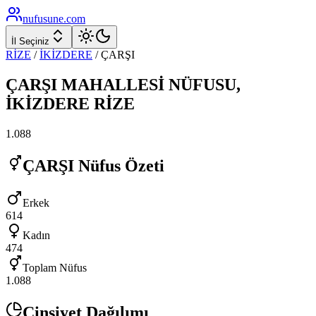
nufusune
.com
İl Seçiniz
RİZE
/
İKİZDERE
/
ÇARŞI
ÇARŞI
MAHALLESİ NÜFUSU,
İKİZDERE
RİZE
1.088
ÇARŞI
Nüfus Özeti
Erkek
614
Kadın
474
Toplam Nüfus
1.088
Cinsiyet Dağılımı