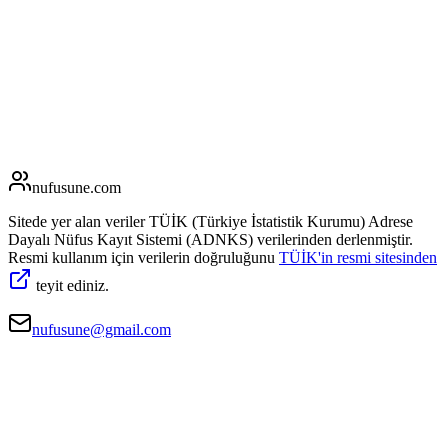
nufusune
.com
Sitede yer alan veriler TÜİK (Türkiye İstatistik Kurumu) Adrese
Dayalı Nüfus Kayıt Sistemi (ADNKS) verilerinden derlenmiştir.
Resmi kullanım için verilerin doğruluğunu
TÜİK'in resmi sitesinden
teyit ediniz.
nufusune@gmail.com