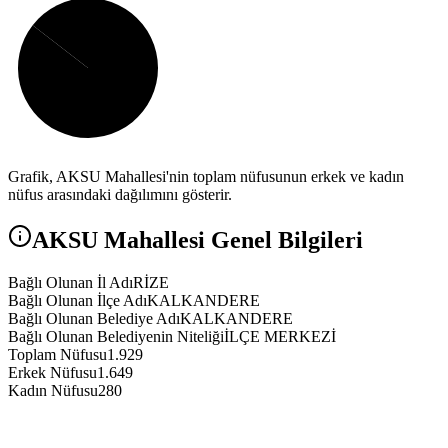
Grafik,
AKSU
Mahallesi'nin toplam nüfusunun erkek ve kadın
nüfus arasındaki dağılımını gösterir.
AKSU
Mahallesi Genel Bilgileri
Bağlı Olunan İl Adı
RİZE
Bağlı Olunan İlçe Adı
KALKANDERE
Bağlı Olunan Belediye Adı
KALKANDERE
Bağlı Olunan Belediyenin Niteliği
İLÇE MERKEZİ
Toplam Nüfusu
1.929
Erkek Nüfusu
1.649
Kadın Nüfusu
280