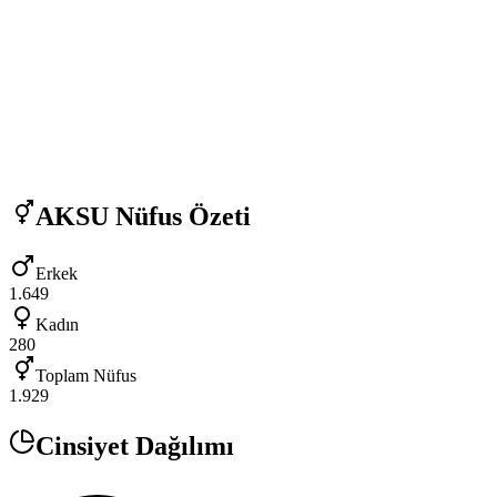
AKSU
Nüfus Özeti
Erkek
1.649
Kadın
280
Toplam Nüfus
1.929
Cinsiyet Dağılımı