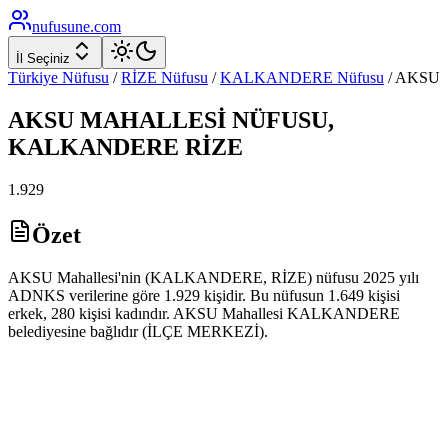
nufusune
.com
İl Seçiniz
Türkiye Nüfusu
/
RİZE
Nüfusu
/
KALKANDERE
Nüfusu
/
AKSU
AKSU
MAHALLESİ NÜFUSU,
KALKANDERE
RİZE
1.929
Özet
AKSU Mahallesi'nin (KALKANDERE, RİZE) nüfusu 2025 yılı
ADNKS verilerine göre 1.929 kişidir. Bu nüfusun 1.649 kişisi
erkek, 280 kişisi kadındır. AKSU Mahallesi KALKANDERE
belediyesine bağlıdır (İLÇE MERKEZİ).