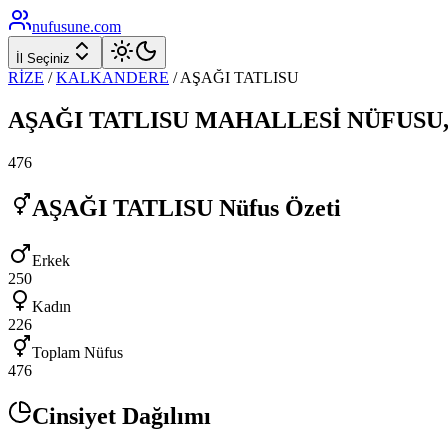
nufusune
.com
İl Seçiniz
RİZE
/
KALKANDERE
/
AŞAĞI TATLISU
AŞAĞI TATLISU
MAHALLESİ NÜFUSU
476
AŞAĞI TATLISU
Nüfus Özeti
Erkek
250
Kadın
226
Toplam Nüfus
476
Cinsiyet Dağılımı