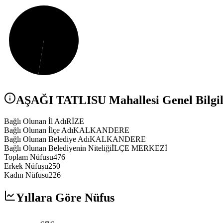
AŞAĞI TATLISU
Mahallesi Genel Bilgil
Bağlı Olunan İl Adı
RİZE
Bağlı Olunan İlçe Adı
KALKANDERE
Bağlı Olunan Belediye Adı
KALKANDERE
Bağlı Olunan Belediyenin Niteliği
İLÇE MERKEZİ
Toplam Nüfusu
476
Erkek Nüfusu
250
Kadın Nüfusu
226
Yıllara Göre Nüfus