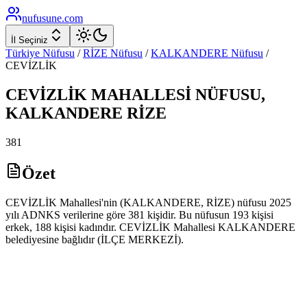
nufusune
.com
İl Seçiniz
Türkiye Nüfusu
/
RİZE
Nüfusu
/
KALKANDERE
Nüfusu
/
CEVİZLİK
CEVİZLİK
MAHALLESİ NÜFUSU,
KALKANDERE
RİZE
381
Özet
CEVİZLİK Mahallesi'nin (KALKANDERE, RİZE) nüfusu 2025
yılı ADNKS verilerine göre 381 kişidir. Bu nüfusun 193 kişisi
erkek, 188 kişisi kadındır. CEVİZLİK Mahallesi KALKANDERE
belediyesine bağlıdır (İLÇE MERKEZİ).