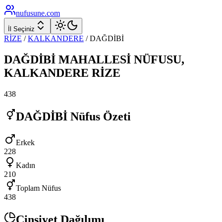
nufusune
.com
İl Seçiniz
RİZE
/
KALKANDERE
/
DAĞDİBİ
DAĞDİBİ
MAHALLESİ NÜFUSU,
KALKANDERE
RİZE
438
DAĞDİBİ
Nüfus Özeti
Erkek
228
Kadın
210
Toplam Nüfus
438
Cinsiyet Dağılımı