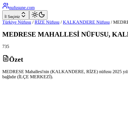
nufusune
.com
İl Seçiniz
Türkiye Nüfusu
/
RİZE
Nüfusu
/
KALKANDERE
Nüfusu
/
MEDR
MEDRESE
MAHALLESİ NÜFUSU,
KAL
735
Özet
MEDRESE Mahallesi'nin (KALKANDERE, RİZE) nüfusu 2025 yılı ADN
bağlıdır (İLÇE MERKEZİ).