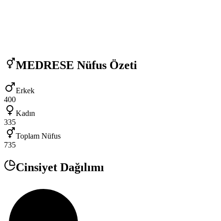
MEDRESE
Nüfus Özeti
Erkek
400
Kadın
335
Toplam Nüfus
735
Cinsiyet Dağılımı