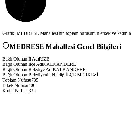
Grafik,
MEDRESE
Mahallesi'nin toplam nüfusunun erkek ve kadın nüf
MEDRESE
Mahallesi Genel Bilgileri
Bağlı Olunan İl Adı
RİZE
Bağlı Olunan İlçe Adı
KALKANDERE
Bağlı Olunan Belediye Adı
KALKANDERE
Bağlı Olunan Belediyenin Niteliği
İLÇE MERKEZİ
Toplam Nüfusu
735
Erkek Nüfusu
400
Kadın Nüfusu
335