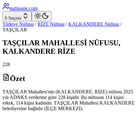
nufusune
.com
İl Seçiniz
Türkiye Nüfusu
/
RİZE
Nüfusu
/
KALKANDERE
Nüfusu
/
TAŞÇILAR
TAŞÇILAR
MAHALLESİ NÜFUSU,
KALKANDERE
RİZE
228
Özet
TAŞÇILAR Mahallesi'nin (KALKANDERE, RİZE) nüfusu 2025
yılı ADNKS verilerine göre 228 kişidir. Bu nüfusun 114 kişisi
erkek, 114 kişisi kadındır. TAŞÇILAR Mahallesi KALKANDERE
belediyesine bağlıdır (İLÇE MERKEZİ).