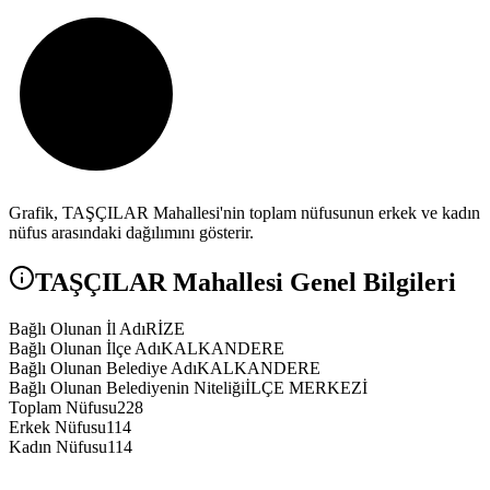
Grafik,
TAŞÇILAR
Mahallesi'nin toplam nüfusunun erkek ve kadın
nüfus arasındaki dağılımını gösterir.
TAŞÇILAR
Mahallesi Genel Bilgileri
Bağlı Olunan İl Adı
RİZE
Bağlı Olunan İlçe Adı
KALKANDERE
Bağlı Olunan Belediye Adı
KALKANDERE
Bağlı Olunan Belediyenin Niteliği
İLÇE MERKEZİ
Toplam Nüfusu
228
Erkek Nüfusu
114
Kadın Nüfusu
114