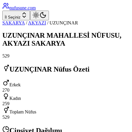
nufusune
.com
İl Seçiniz
SAKARYA
/
AKYAZI
/
UZUNÇINAR
UZUNÇINAR
MAHALLESİ NÜFUSU,
AKYAZI
SAKARYA
529
UZUNÇINAR
Nüfus Özeti
Erkek
270
Kadın
259
Toplam Nüfus
529
Cinsiyet Dağılımı