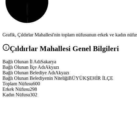
Grafik,
Çıldırlar
Mahallesi'nin toplam nüfusunun erkek ve kadın nüfus 
Çıldırlar
Mahallesi Genel Bilgileri
Bağlı Olunan İl Adı
Sakarya
Bağlı Olunan İlçe Adı
Akyazı
Bağlı Olunan Belediye Adı
Akyazı
Bağlı Olunan Belediyenin Niteliği
BÜYÜKŞEHİR İLÇE
Toplam Nüfusu
600
Erkek Nüfusu
298
Kadın Nüfusu
302