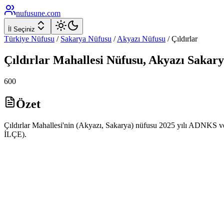
nufusune
.com
İl Seçiniz
Türkiye Nüfusu
/
Sakarya
Nüfusu
/
Akyazı
Nüfusu
/
Çıldırlar
Çıldırlar
Mahallesi Nüfusu,
Akyazı
Sakary
600
Özet
Çıldırlar Mahallesi'nin (Akyazı, Sakarya) nüfusu 2025 yılı ADNKS ve
İLÇE).