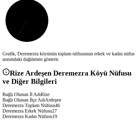
Grafik,
Deremezra
köyünün toplam nüfusunun erkek ve kadın nüfus
arasındaki dağılımını gösterir.
Rize
Ardeşen
Deremezra
Köyü Nüfusu
ve Diğer Bilgileri
Bağlı Olunan İl Adı
Rize
Bağlı Olunan İlçe Adı
Ardeşen
Deremezra Toplam Nüfusu
46
Deremezra Erkek Nüfusu
27
Deremezra Kadın Nüfusu
19