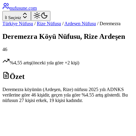
nufusune
.com
İl Seçiniz
Türkiye Nüfusu
/
Rize
Nüfusu
/
Ardeşen
Nüfusu
/
Deremezra
Deremezra
Köyü Nüfusu,
Rize
Ardeşen
46
%
4,55
artış
(önceki yıla göre
+
2
kişi)
Özet
Deremezra köyünün (Ardeşen, Rize) nüfusu 2025 yılı ADNKS
verilerine göre 46 kişidir, geçen yıla göre %4.55 artış gösterdi. Bu
nüfusun 27 kişisi erkek, 19 kişisi kadındır.