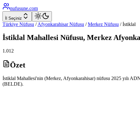
nufusune
.com
İl Seçiniz
Türkiye Nüfusu
/
Afyonkarahisar
Nüfusu
/
Merkez
Nüfusu
/
İstiklal
İstiklal
Mahallesi Nüfusu,
Merkez
Afyonka
1.012
Özet
İstiklal Mahallesi'nin (Merkez, Afyonkarahisar) nüfusu 2025 yılı ADNKS
(BELDE).