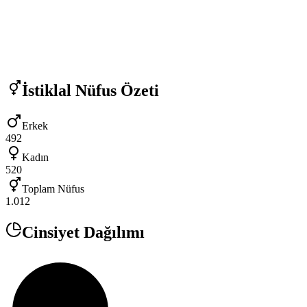
İstiklal
Nüfus Özeti
Erkek
492
Kadın
520
Toplam Nüfus
1.012
Cinsiyet Dağılımı