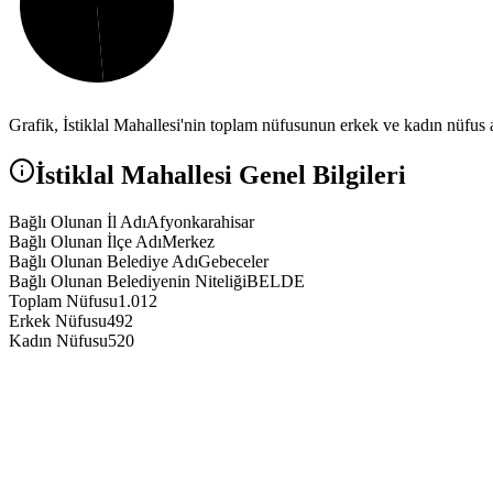
Grafik,
İstiklal
Mahallesi'nin toplam nüfusunun erkek ve kadın nüfus ar
İstiklal
Mahallesi Genel Bilgileri
Bağlı Olunan İl Adı
Afyonkarahisar
Bağlı Olunan İlçe Adı
Merkez
Bağlı Olunan Belediye Adı
Gebeceler
Bağlı Olunan Belediyenin Niteliği
BELDE
Toplam Nüfusu
1.012
Erkek Nüfusu
492
Kadın Nüfusu
520