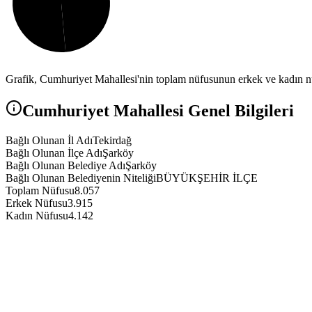
Grafik,
Cumhuriyet
Mahallesi'nin toplam nüfusunun erkek ve kadın nüf
Cumhuriyet
Mahallesi Genel Bilgileri
Bağlı Olunan İl Adı
Tekirdağ
Bağlı Olunan İlçe Adı
Şarköy
Bağlı Olunan Belediye Adı
Şarköy
Bağlı Olunan Belediyenin Niteliği
BÜYÜKŞEHİR İLÇE
Toplam Nüfusu
8.057
Erkek Nüfusu
3.915
Kadın Nüfusu
4.142