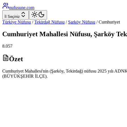
nufusune
.com
İl Seçiniz
Türkiye Nüfusu
/
Tekirdağ
Nüfusu
/
Şarköy
Nüfusu
/
Cumhuriyet
Cumhuriyet
Mahallesi Nüfusu,
Şarköy
Tek
8.057
Özet
Cumhuriyet Mahallesi'nin (Şarköy, Tekirdağ) nüfusu 2025 yılı ADNKS v
(BÜYÜKŞEHİR İLÇE).