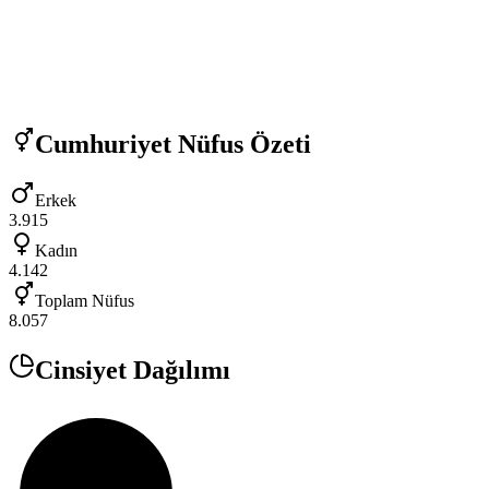
Cumhuriyet
Nüfus Özeti
Erkek
3.915
Kadın
4.142
Toplam Nüfus
8.057
Cinsiyet Dağılımı