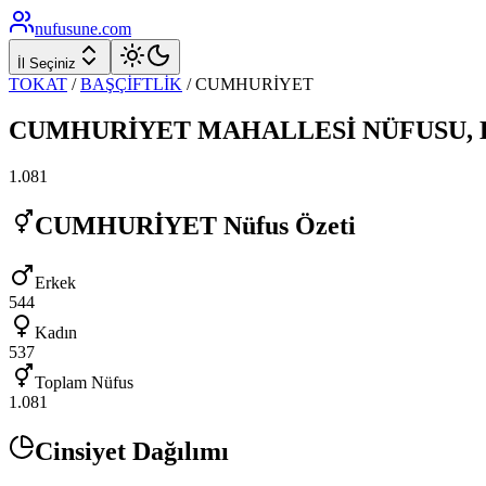
nufusune
.com
İl Seçiniz
TOKAT
/
BAŞÇİFTLİK
/
CUMHURİYET
CUMHURİYET
MAHALLESİ NÜFUSU,
1.081
CUMHURİYET
Nüfus Özeti
Erkek
544
Kadın
537
Toplam Nüfus
1.081
Cinsiyet Dağılımı