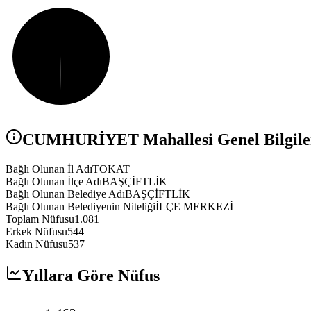
CUMHURİYET
Mahallesi Genel Bilgile
Bağlı Olunan İl Adı
TOKAT
Bağlı Olunan İlçe Adı
BAŞÇİFTLİK
Bağlı Olunan Belediye Adı
BAŞÇİFTLİK
Bağlı Olunan Belediyenin Niteliği
İLÇE MERKEZİ
Toplam Nüfusu
1.081
Erkek Nüfusu
544
Kadın Nüfusu
537
Yıllara Göre Nüfus