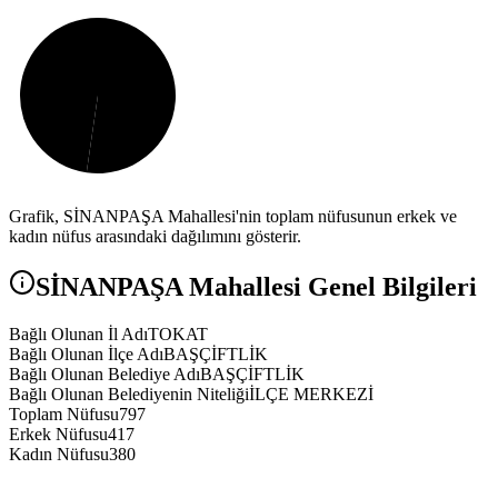
Grafik,
SİNANPAŞA
Mahallesi'nin toplam nüfusunun erkek ve
kadın nüfus arasındaki dağılımını gösterir.
SİNANPAŞA
Mahallesi Genel Bilgileri
Bağlı Olunan İl Adı
TOKAT
Bağlı Olunan İlçe Adı
BAŞÇİFTLİK
Bağlı Olunan Belediye Adı
BAŞÇİFTLİK
Bağlı Olunan Belediyenin Niteliği
İLÇE MERKEZİ
Toplam Nüfusu
797
Erkek Nüfusu
417
Kadın Nüfusu
380