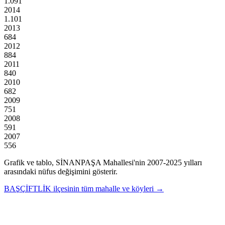
1.091
2014
1.101
2013
684
2012
884
2011
840
2010
682
2009
751
2008
591
2007
556
Grafik ve tablo,
SİNANPAŞA
Mahallesi'nin
2007
-
2025
yılları
arasındaki nüfus değişimini gösterir.
BAŞÇİFTLİK
ilçesinin tüm mahalle ve köyleri →