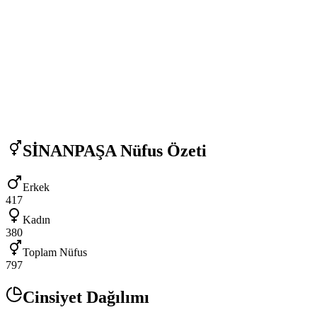
SİNANPAŞA
Nüfus Özeti
Erkek
417
Kadın
380
Toplam Nüfus
797
Cinsiyet Dağılımı