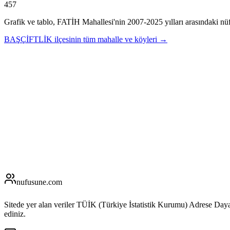
457
Grafik ve tablo,
FATİH
Mahallesi'nin
2007
-
2025
yılları arasındaki nü
BAŞÇİFTLİK
ilçesinin tüm mahalle ve köyleri →
nufusune
.com
Sitede yer alan veriler TÜİK (Türkiye İstatistik Kurumu) Adrese Day
ediniz.