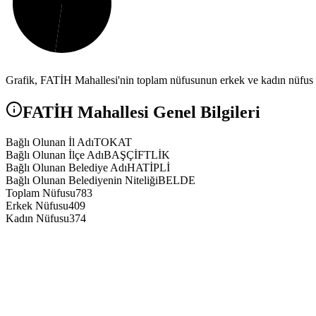
Grafik,
FATİH
Mahallesi'nin toplam nüfusunun erkek ve kadın nüfus ar
FATİH
Mahallesi Genel Bilgileri
Bağlı Olunan İl Adı
TOKAT
Bağlı Olunan İlçe Adı
BAŞÇİFTLİK
Bağlı Olunan Belediye Adı
HATİPLİ
Bağlı Olunan Belediyenin Niteliği
BELDE
Toplam Nüfusu
783
Erkek Nüfusu
409
Kadın Nüfusu
374