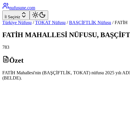
nufusune
.com
İl Seçiniz
Türkiye Nüfusu
/
TOKAT
Nüfusu
/
BAŞÇİFTLİK
Nüfusu
/
FATİH
FATİH
MAHALLESİ NÜFUSU,
BAŞÇİF
783
Özet
FATİH Mahallesi'nin (BAŞÇİFTLİK, TOKAT) nüfusu 2025 yılı ADNKS ve
(BELDE).