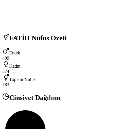
FATİH
Nüfus Özeti
Erkek
409
Kadın
374
Toplam Nüfus
783
Cinsiyet Dağılımı