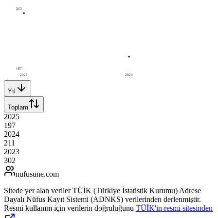
313
187
2023
2024
Yıl
Toplam
2025
197
2024
211
2023
302
nufusune
.com
Sitede yer alan veriler TÜİK (Türkiye İstatistik Kurumu) Adrese
Dayalı Nüfus Kayıt Sistemi (ADNKS) verilerinden derlenmiştir.
Resmi kullanım için verilerin doğruluğunu
TÜİK'in resmi sitesinden