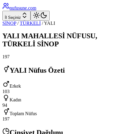
nufusune
.com
İl Seçiniz
SİNOP
/
TÜRKELİ
/
YALI
YALI
MAHALLESİ NÜFUSU,
TÜRKELİ
SİNOP
197
YALI
Nüfus Özeti
Erkek
103
Kadın
94
Toplam Nüfus
197
Cinsiyet Dağılımı