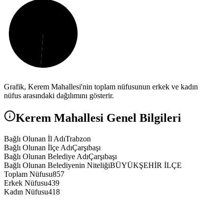
Grafik,
Kerem
Mahallesi'nin toplam nüfusunun erkek ve kadın
nüfus arasındaki dağılımını gösterir.
Kerem
Mahallesi Genel Bilgileri
Bağlı Olunan İl Adı
Trabzon
Bağlı Olunan İlçe Adı
Çarşıbaşı
Bağlı Olunan Belediye Adı
Çarşıbaşı
Bağlı Olunan Belediyenin Niteliği
BÜYÜKŞEHİR İLÇE
Toplam Nüfusu
857
Erkek Nüfusu
439
Kadın Nüfusu
418