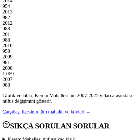
2014
954
2013
982
2012
988
2011
988
2010
958
2009
981
2008
1.069
2007
988
Grafik ve tablo,
Kerem
Mahallesi'nin
2007
-
2025
yılları arasındaki
nüfus değişimini gösterir.
Çarşıbaşı
ilçesinin tüm mahalle ve köyleri →
SIKÇA SORULAN SORULAR
Kerem Mahallesi nüfusu kaç kişi?