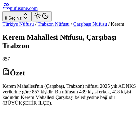
nufusune
.com
İl Seçiniz
Türkiye Nüfusu
/
Trabzon
Nüfusu
/
Çarşıbaşı
Nüfusu
/
Kerem
Kerem
Mahallesi Nüfusu,
Çarşıbaşı
Trabzon
857
Özet
Kerem Mahallesi'nin (Çarşıbaşı, Trabzon) nüfusu 2025 yılı ADNKS
verilerine göre 857 kişidir. Bu nüfusun 439 kişisi erkek, 418 kişisi
kadındır. Kerem Mahallesi Çarşıbaşı belediyesine bağlıdır
(BÜYÜKŞEHİR İLÇE).