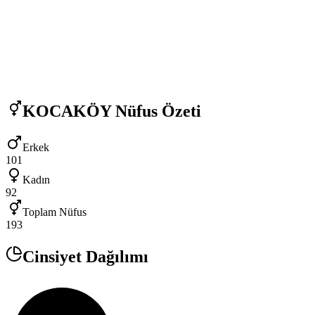
KOCAKÖY
Nüfus Özeti
Erkek
101
Kadın
92
Toplam Nüfus
193
Cinsiyet Dağılımı