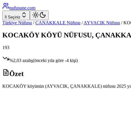
nufusune
.com
İl Seçiniz
Türkiye Nüfusu
/
ÇANAKKALE
Nüfusu
/
AYVACIK
Nüfusu
/
KO
KOCAKÖY
KÖYÜ NÜFUSU,
ÇANAKKA
193
%
2,03
azalış
(önceki yıla göre
-4
kişi)
Özet
KOCAKÖY köyünün (AYVACIK, ÇANAKKALE) nüfusu 2025 yılı ADNKS ver