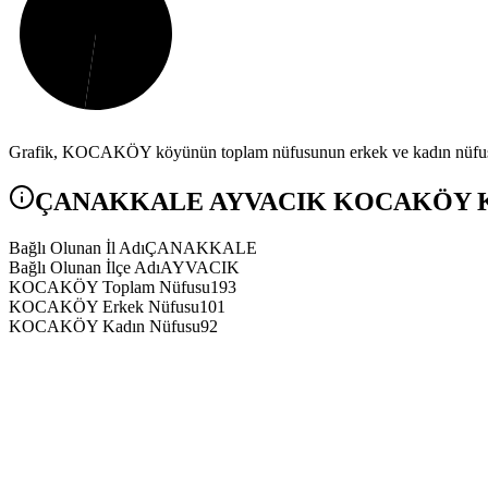
Grafik,
KOCAKÖY
köyünün toplam nüfusunun erkek ve kadın nüfus a
ÇANAKKALE
AYVACIK
KOCAKÖY
K
Bağlı Olunan İl Adı
ÇANAKKALE
Bağlı Olunan İlçe Adı
AYVACIK
KOCAKÖY Toplam Nüfusu
193
KOCAKÖY Erkek Nüfusu
101
KOCAKÖY Kadın Nüfusu
92