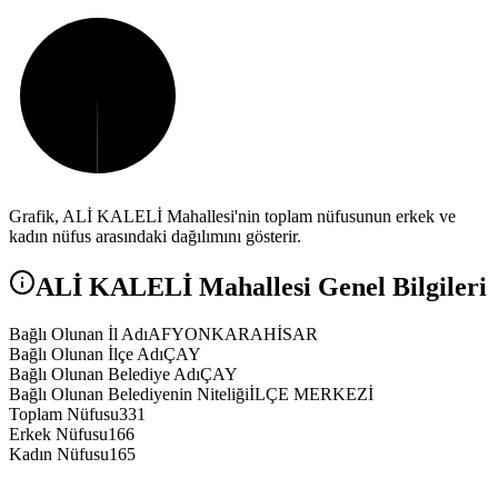
Grafik,
ALİ KALELİ
Mahallesi'nin toplam nüfusunun erkek ve
kadın nüfus arasındaki dağılımını gösterir.
ALİ KALELİ
Mahallesi Genel Bilgileri
Bağlı Olunan İl Adı
AFYONKARAHİSAR
Bağlı Olunan İlçe Adı
ÇAY
Bağlı Olunan Belediye Adı
ÇAY
Bağlı Olunan Belediyenin Niteliği
İLÇE MERKEZİ
Toplam Nüfusu
331
Erkek Nüfusu
166
Kadın Nüfusu
165