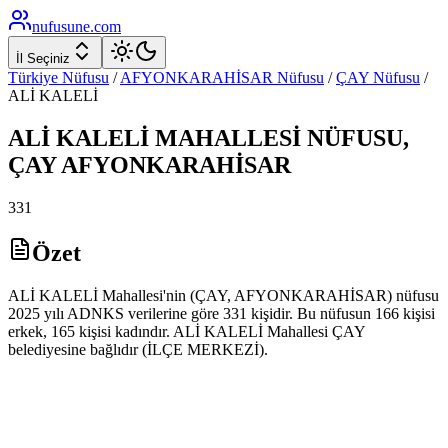
nufusune
.com
İl Seçiniz
Türkiye Nüfusu
/
AFYONKARAHİSAR
Nüfusu
/
ÇAY
Nüfusu
/
ALİ KALELİ
ALİ KALELİ
MAHALLESİ NÜFUSU,
ÇAY
AFYONKARAHİSAR
331
Özet
ALİ KALELİ Mahallesi'nin (ÇAY, AFYONKARAHİSAR) nüfusu
2025 yılı ADNKS verilerine göre 331 kişidir. Bu nüfusun 166 kişisi
erkek, 165 kişisi kadındır. ALİ KALELİ Mahallesi ÇAY
belediyesine bağlıdır (İLÇE MERKEZİ).