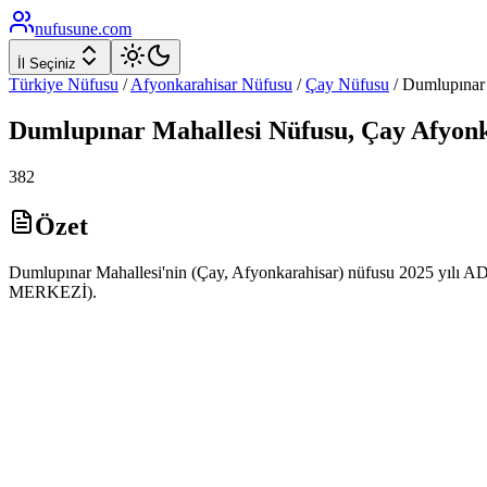
nufusune
.com
İl Seçiniz
Türkiye Nüfusu
/
Afyonkarahisar
Nüfusu
/
Çay
Nüfusu
/
Dumlupınar
Dumlupınar
Mahallesi Nüfusu,
Çay
Afyonk
382
Özet
Dumlupınar Mahallesi'nin (Çay, Afyonkarahisar) nüfusu 2025 yılı ADN
MERKEZİ).