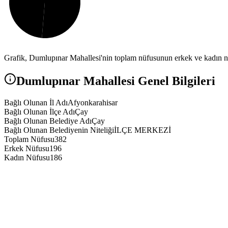
Grafik,
Dumlupınar
Mahallesi'nin toplam nüfusunun erkek ve kadın nüf
Dumlupınar
Mahallesi Genel Bilgileri
Bağlı Olunan İl Adı
Afyonkarahisar
Bağlı Olunan İlçe Adı
Çay
Bağlı Olunan Belediye Adı
Çay
Bağlı Olunan Belediyenin Niteliği
İLÇE MERKEZİ
Toplam Nüfusu
382
Erkek Nüfusu
196
Kadın Nüfusu
186