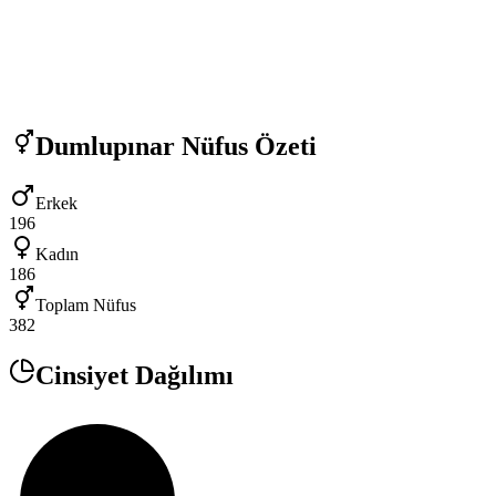
Dumlupınar
Nüfus Özeti
Erkek
196
Kadın
186
Toplam Nüfus
382
Cinsiyet Dağılımı