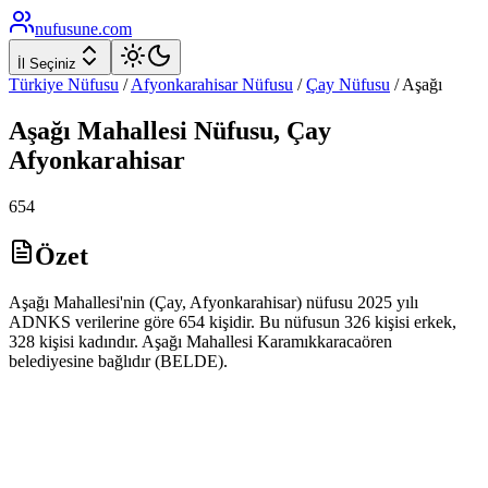
nufusune
.com
İl Seçiniz
Türkiye Nüfusu
/
Afyonkarahisar
Nüfusu
/
Çay
Nüfusu
/
Aşağı
Aşağı
Mahallesi Nüfusu,
Çay
Afyonkarahisar
654
Özet
Aşağı Mahallesi'nin (Çay, Afyonkarahisar) nüfusu 2025 yılı
ADNKS verilerine göre 654 kişidir. Bu nüfusun 326 kişisi erkek,
328 kişisi kadındır. Aşağı Mahallesi Karamıkkaracaören
belediyesine bağlıdır (BELDE).