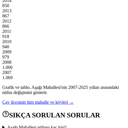
2014
850
2013
867
2012
866
2011
918
2010
940
2009
979
2008
1.006
2007
1.069
Grafik ve tablo,
Aşağı
Mahallesi'nin
2007
-
2025
yılları arasındaki
nüfus değişimini gösterir.
Çay
ilçesinin tüm mahalle ve köyleri →
SIKÇA SORULAN SORULAR
Aşağı Mahallesi nüfusu kaç kişi?