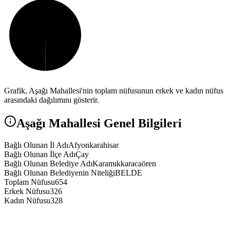
Grafik,
Aşağı
Mahallesi'nin toplam nüfusunun erkek ve kadın nüfus
arasındaki dağılımını gösterir.
Aşağı
Mahallesi Genel Bilgileri
Bağlı Olunan İl Adı
Afyonkarahisar
Bağlı Olunan İlçe Adı
Çay
Bağlı Olunan Belediye Adı
Karamıkkaracaören
Bağlı Olunan Belediyenin Niteliği
BELDE
Toplam Nüfusu
654
Erkek Nüfusu
326
Kadın Nüfusu
328