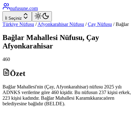
nufusune
.com
İl Seçiniz
Türkiye Nüfusu
/
Afyonkarahisar
Nüfusu
/
Çay
Nüfusu
/
Bağlar
Bağlar
Mahallesi Nüfusu,
Çay
Afyonkarahisar
460
Özet
Bağlar Mahallesi'nin (Çay, Afyonkarahisar) nüfusu 2025 yılı
ADNKS verilerine göre 460 kişidir. Bu nüfusun 237 kişisi erkek,
223 kişisi kadındır. Bağlar Mahallesi Karamıkkaracaören
belediyesine bağlıdır (BELDE).