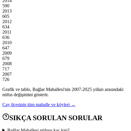
2014
590
2013
605
2012
634
2011
636
2010
647
2009
679
2008
717
2007
726
Grafik ve tablo,
Bağlar
Mahallesi'nin
2007
-
2025
yılları arasındaki
nüfus değişimini gösterir.
Çay
ilçesinin tüm mahalle ve köyleri →
SIKÇA SORULAN SORULAR
Bağlar Mahallesi nüfusu kaç kişi?