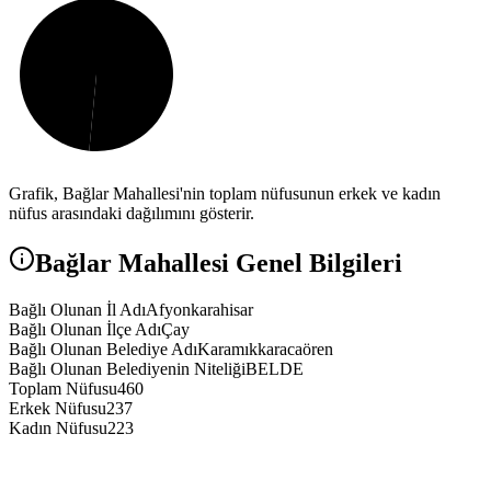
Grafik,
Bağlar
Mahallesi'nin toplam nüfusunun erkek ve kadın
nüfus arasındaki dağılımını gösterir.
Bağlar
Mahallesi Genel Bilgileri
Bağlı Olunan İl Adı
Afyonkarahisar
Bağlı Olunan İlçe Adı
Çay
Bağlı Olunan Belediye Adı
Karamıkkaracaören
Bağlı Olunan Belediyenin Niteliği
BELDE
Toplam Nüfusu
460
Erkek Nüfusu
237
Kadın Nüfusu
223