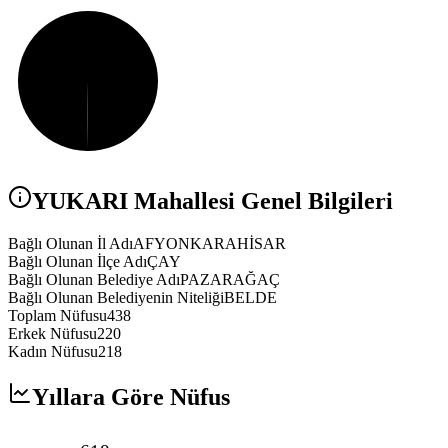
YUKARI
Mahallesi Genel Bilgileri
Bağlı Olunan İl Adı
AFYONKARAHİSAR
Bağlı Olunan İlçe Adı
ÇAY
Bağlı Olunan Belediye Adı
PAZARAĞAÇ
Bağlı Olunan Belediyenin Niteliği
BELDE
Toplam Nüfusu
438
Erkek Nüfusu
220
Kadın Nüfusu
218
Yıllara Göre Nüfus