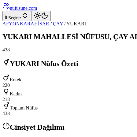
nufusune
.com
İl Seçiniz
AFYONKARAHİSAR
/
ÇAY
/
YUKARI
YUKARI
MAHALLESİ NÜFUSU,
ÇAY
A
438
YUKARI
Nüfus Özeti
Erkek
220
Kadın
218
Toplam Nüfus
438
Cinsiyet Dağılımı