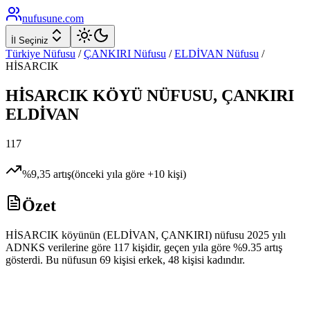
nufusune
.com
İl Seçiniz
Türkiye Nüfusu
/
ÇANKIRI
Nüfusu
/
ELDİVAN
Nüfusu
/
HİSARCIK
HİSARCIK
KÖYÜ NÜFUSU,
ÇANKIRI
ELDİVAN
117
%
9,35
artış
(önceki yıla göre
+
10
kişi)
Özet
HİSARCIK köyünün (ELDİVAN, ÇANKIRI) nüfusu 2025 yılı
ADNKS verilerine göre 117 kişidir, geçen yıla göre %9.35 artış
gösterdi. Bu nüfusun 69 kişisi erkek, 48 kişisi kadındır.