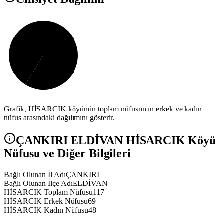
Grafik,
HİSARCIK
köyünün toplam nüfusunun erkek ve kadın
nüfus arasındaki dağılımını gösterir.
ÇANKIRI
ELDİVAN
HİSARCIK
Köyü
Nüfusu ve Diğer Bilgileri
Bağlı Olunan İl Adı
ÇANKIRI
Bağlı Olunan İlçe Adı
ELDİVAN
HİSARCIK Toplam Nüfusu
117
HİSARCIK Erkek Nüfusu
69
HİSARCIK Kadın Nüfusu
48