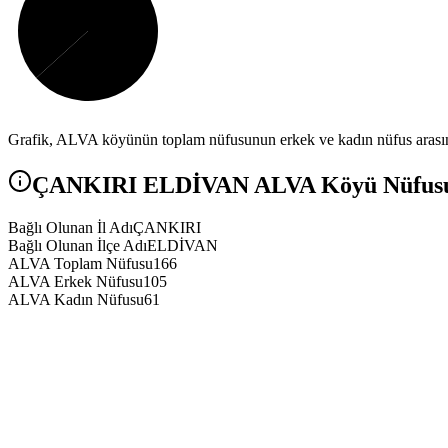
Grafik,
ALVA
köyünün toplam nüfusunun erkek ve kadın nüfus arasınd
ÇANKIRI
ELDİVAN
ALVA
Köyü Nüfusu 
Bağlı Olunan İl Adı
ÇANKIRI
Bağlı Olunan İlçe Adı
ELDİVAN
ALVA Toplam Nüfusu
166
ALVA Erkek Nüfusu
105
ALVA Kadın Nüfusu
61