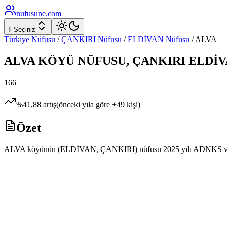
nufusune
.com
İl Seçiniz
Türkiye Nüfusu
/
ÇANKIRI
Nüfusu
/
ELDİVAN
Nüfusu
/
ALVA
ALVA
KÖYÜ NÜFUSU,
ÇANKIRI
ELDİV
166
%
41,88
artış
(önceki yıla göre
+
49
kişi)
Özet
ALVA köyünün (ELDİVAN, ÇANKIRI) nüfusu 2025 yılı ADNKS verilerine 