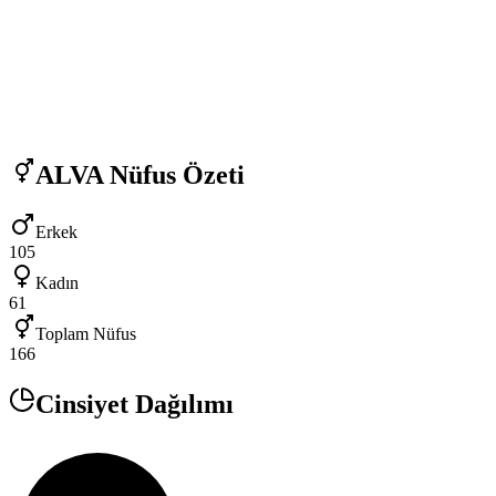
ALVA
Nüfus Özeti
Erkek
105
Kadın
61
Toplam Nüfus
166
Cinsiyet Dağılımı