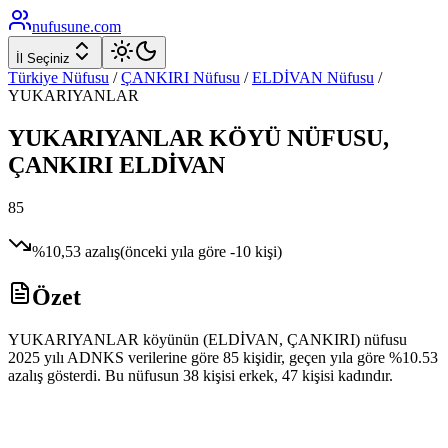
nufusune
.com
İl Seçiniz
Türkiye Nüfusu
/
ÇANKIRI
Nüfusu
/
ELDİVAN
Nüfusu
/
YUKARIYANLAR
YUKARIYANLAR
KÖYÜ NÜFUSU,
ÇANKIRI
ELDİVAN
85
%
10,53
azalış
(önceki yıla göre
-10
kişi)
Özet
YUKARIYANLAR köyünün (ELDİVAN, ÇANKIRI) nüfusu
2025 yılı ADNKS verilerine göre 85 kişidir, geçen yıla göre %10.53
azalış gösterdi. Bu nüfusun 38 kişisi erkek, 47 kişisi kadındır.