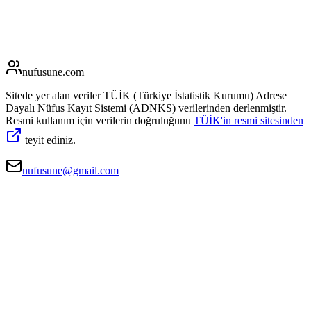
nufusune
.com
Sitede yer alan veriler TÜİK (Türkiye İstatistik Kurumu) Adrese
Dayalı Nüfus Kayıt Sistemi (ADNKS) verilerinden derlenmiştir.
Resmi kullanım için verilerin doğruluğunu
TÜİK'in resmi sitesinden
teyit ediniz.
nufusune@gmail.com