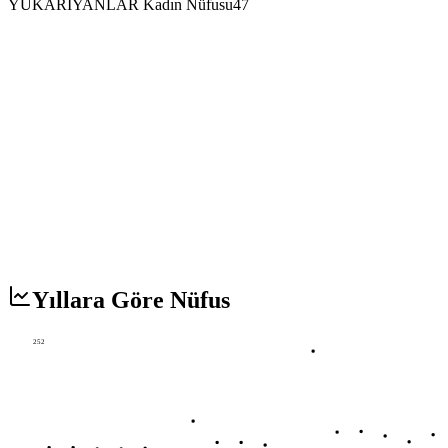
YUKARIYANLAR Kadın Nüfusu
47
Yıllara Göre Nüfus
252