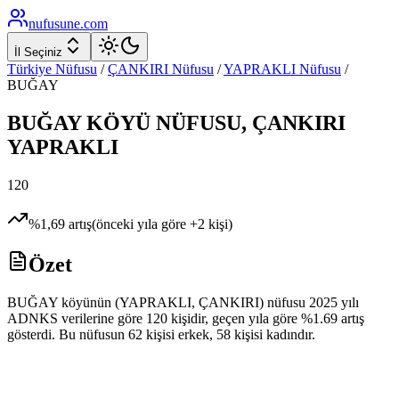
nufusune
.com
İl Seçiniz
Türkiye Nüfusu
/
ÇANKIRI
Nüfusu
/
YAPRAKLI
Nüfusu
/
BUĞAY
BUĞAY
KÖYÜ NÜFUSU,
ÇANKIRI
YAPRAKLI
120
%
1,69
artış
(önceki yıla göre
+
2
kişi)
Özet
BUĞAY köyünün (YAPRAKLI, ÇANKIRI) nüfusu 2025 yılı
ADNKS verilerine göre 120 kişidir, geçen yıla göre %1.69 artış
gösterdi. Bu nüfusun 62 kişisi erkek, 58 kişisi kadındır.