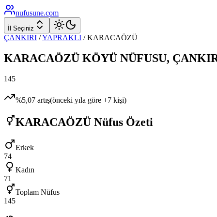
nufusune
.com
İl Seçiniz
ÇANKIRI
/
YAPRAKLI
/
KARACAÖZÜ
KARACAÖZÜ
KÖYÜ NÜFUSU,
ÇANKIR
145
%
5,07
artış
(önceki yıla göre
+
7
kişi)
KARACAÖZÜ
Nüfus Özeti
Erkek
74
Kadın
71
Toplam Nüfus
145