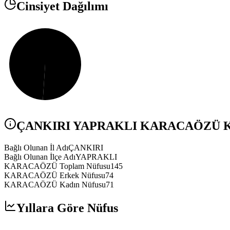
Cinsiyet Dağılımı
ÇANKIRI
YAPRAKLI
KARACAÖZÜ
K
Bağlı Olunan İl Adı
ÇANKIRI
Bağlı Olunan İlçe Adı
YAPRAKLI
KARACAÖZÜ Toplam Nüfusu
145
KARACAÖZÜ Erkek Nüfusu
74
KARACAÖZÜ Kadın Nüfusu
71
Yıllara Göre Nüfus