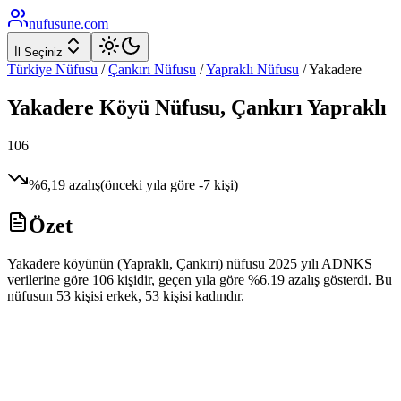
nufusune
.com
İl Seçiniz
Türkiye Nüfusu
/
Çankırı
Nüfusu
/
Yapraklı
Nüfusu
/
Yakadere
Yakadere
Köyü Nüfusu,
Çankırı
Yapraklı
106
%
6,19
azalış
(önceki yıla göre
-7
kişi)
Özet
Yakadere köyünün (Yapraklı, Çankırı) nüfusu 2025 yılı ADNKS
verilerine göre 106 kişidir, geçen yıla göre %6.19 azalış gösterdi. Bu
nüfusun 53 kişisi erkek, 53 kişisi kadındır.