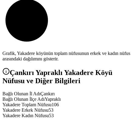
Grafik,
Yakadere
köyünün toplam nüfusunun erkek ve kadın nüfus
arasındaki dağılımını gösterir.
Çankırı
Yapraklı
Yakadere
Köyü
Nüfusu ve Diğer Bilgileri
Bağlı Olunan İl Adı
Çankırı
Bağlı Olunan İlçe Adı
Yapraklı
Yakadere Toplam Nüfusu
106
Yakadere Erkek Nüfusu
53
Yakadere Kadın Nüfusu
53