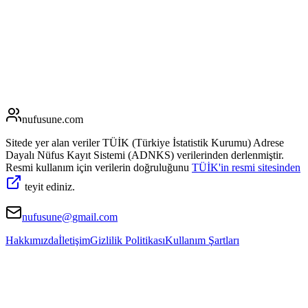
nufusune
.com
Sitede yer alan veriler TÜİK (Türkiye İstatistik Kurumu) Adrese
Dayalı Nüfus Kayıt Sistemi (ADNKS) verilerinden derlenmiştir.
Resmi kullanım için verilerin doğruluğunu
TÜİK'in resmi sitesinden
teyit ediniz.
nufusune@gmail.com
Hakkımızda
İletişim
Gizlilik Politikası
Kullanım Şartları