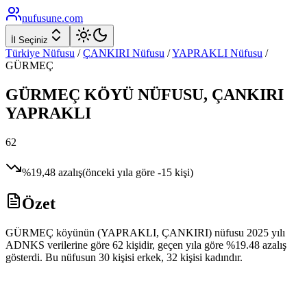
nufusune
.com
İl Seçiniz
Türkiye Nüfusu
/
ÇANKIRI
Nüfusu
/
YAPRAKLI
Nüfusu
/
GÜRMEÇ
GÜRMEÇ
KÖYÜ NÜFUSU,
ÇANKIRI
YAPRAKLI
62
%
19,48
azalış
(önceki yıla göre
-15
kişi)
Özet
GÜRMEÇ köyünün (YAPRAKLI, ÇANKIRI) nüfusu 2025 yılı
ADNKS verilerine göre 62 kişidir, geçen yıla göre %19.48 azalış
gösterdi. Bu nüfusun 30 kişisi erkek, 32 kişisi kadındır.