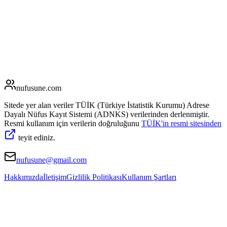
nufusune
.com
Sitede yer alan veriler TÜİK (Türkiye İstatistik Kurumu) Adrese
Dayalı Nüfus Kayıt Sistemi (ADNKS) verilerinden derlenmiştir.
Resmi kullanım için verilerin doğruluğunu
TÜİK'in resmi sitesinden
teyit ediniz.
nufusune@gmail.com
Hakkımızda
İletişim
Gizlilik Politikası
Kullanım Şartları