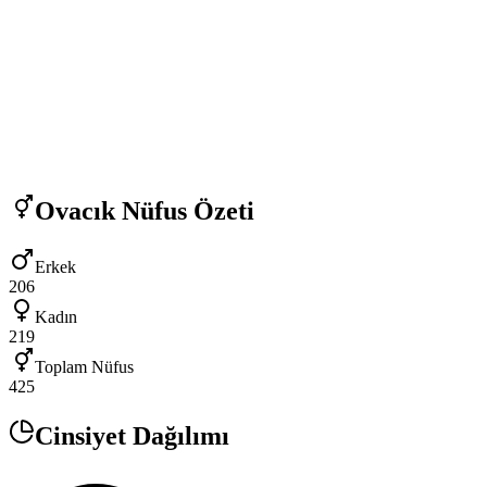
Ovacık
Nüfus Özeti
Erkek
206
Kadın
219
Toplam Nüfus
425
Cinsiyet Dağılımı