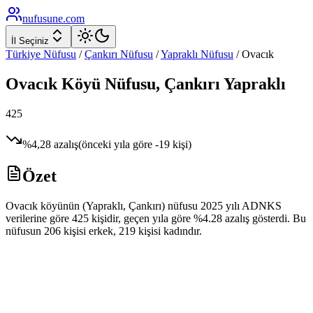
nufusune
.com
İl Seçiniz
Türkiye Nüfusu
/
Çankırı
Nüfusu
/
Yapraklı
Nüfusu
/
Ovacık
Ovacık
Köyü Nüfusu,
Çankırı
Yapraklı
425
%
4,28
azalış
(önceki yıla göre
-19
kişi)
Özet
Ovacık köyünün (Yapraklı, Çankırı) nüfusu 2025 yılı ADNKS
verilerine göre 425 kişidir, geçen yıla göre %4.28 azalış gösterdi. Bu
nüfusun 206 kişisi erkek, 219 kişisi kadındır.