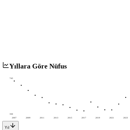
Yıllara Göre Nüfus
743
344
2007
2009
2011
2013
2015
2017
2019
2021
2023
Yıl