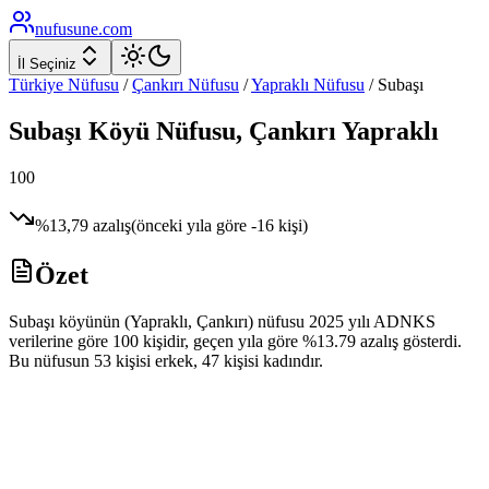
nufusune
.com
İl Seçiniz
Türkiye Nüfusu
/
Çankırı
Nüfusu
/
Yapraklı
Nüfusu
/
Subaşı
Subaşı
Köyü Nüfusu,
Çankırı
Yapraklı
100
%
13,79
azalış
(önceki yıla göre
-16
kişi)
Özet
Subaşı köyünün (Yapraklı, Çankırı) nüfusu 2025 yılı ADNKS
verilerine göre 100 kişidir, geçen yıla göre %13.79 azalış gösterdi.
Bu nüfusun 53 kişisi erkek, 47 kişisi kadındır.