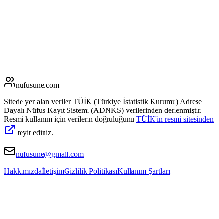
nufusune
.com
Sitede yer alan veriler TÜİK (Türkiye İstatistik Kurumu) Adrese
Dayalı Nüfus Kayıt Sistemi (ADNKS) verilerinden derlenmiştir.
Resmi kullanım için verilerin doğruluğunu
TÜİK'in resmi sitesinden
teyit ediniz.
nufusune@gmail.com
Hakkımızda
İletişim
Gizlilik Politikası
Kullanım Şartları