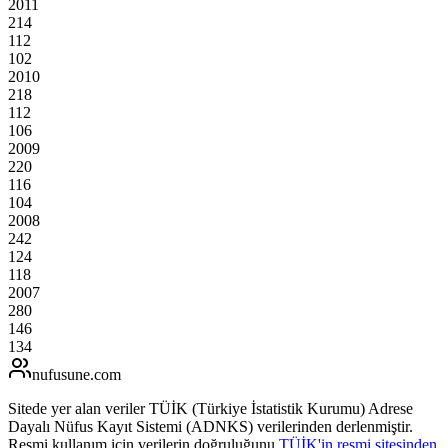
2011
214
112
102
2010
218
112
106
2009
220
116
104
2008
242
124
118
2007
280
146
134
nufusune
.com
Sitede yer alan veriler TÜİK (Türkiye İstatistik Kurumu) Adrese
Dayalı Nüfus Kayıt Sistemi (ADNKS) verilerinden derlenmiştir.
Resmi kullanım için verilerin doğruluğunu
TÜİK'in resmi sitesinden