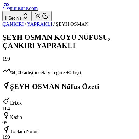
nufusune
.com
İl Seçiniz
ÇANKIRI
/
YAPRAKLI
/
ŞEYH OSMAN
ŞEYH OSMAN
KÖYÜ NÜFUSU,
ÇANKIRI
YAPRAKLI
199
%
0,00
artış
(önceki yıla göre
+
0
kişi)
ŞEYH OSMAN
Nüfus Özeti
Erkek
104
Kadın
95
Toplam Nüfus
199