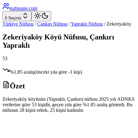
nufusune
.com
İl Seçiniz
Türkiye Nüfusu
/
Çankırı
Nüfusu
/
Yapraklı
Nüfusu
/
Zekeriyaköy
Zekeriyaköy
Köyü Nüfusu,
Çankırı
Yapraklı
53
%
1,85
azalış
(önceki yıla göre
-1
kişi)
Özet
Zekeriyaköy köyünün (Yapraklı, Çankırı) nüfusu 2025 yılı ADNKS
verilerine göre 53 kişidir, geçen yıla göre %1.85 azalış gösterdi. Bu
nüfusun 28 kişisi erkek, 25 kişisi kadındır.