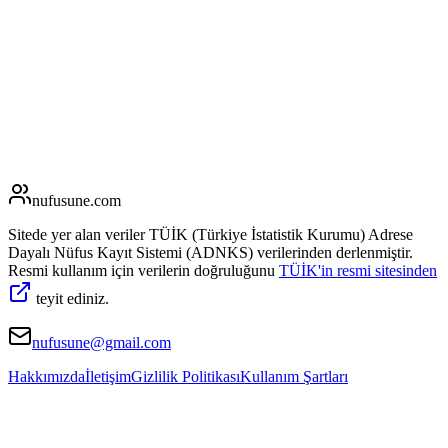
nufusune
.com
Sitede yer alan veriler TÜİK (Türkiye İstatistik Kurumu) Adrese
Dayalı Nüfus Kayıt Sistemi (ADNKS) verilerinden derlenmiştir.
Resmi kullanım için verilerin doğruluğunu
TÜİK'in resmi sitesinden
teyit ediniz.
nufusune@gmail.com
Hakkımızda
İletişim
Gizlilik Politikası
Kullanım Şartları