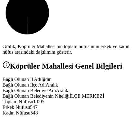
Grafik,
Köprüler
Mahallesi'nin toplam nüfusunun erkek ve kadın
nüfus arasındaki dağılımını gösterir.
Köprüler
Mahallesi Genel Bilgileri
Bağlı Olunan İl Adı
Iğdır
Bağlı Olunan İlçe Adı
Aralık
Bağlı Olunan Belediye Adı
Aralık
Bağlı Olunan Belediyenin Niteliği
İLÇE MERKEZİ
Toplam Nüfusu
1.095
Erkek Nüfusu
547
Kadın Nüfusu
548