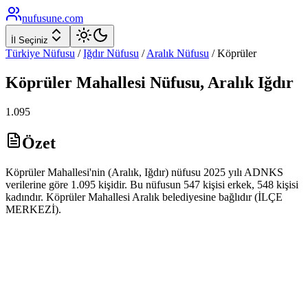
nufusune
.com
İl Seçiniz
Türkiye Nüfusu
/
Iğdır
Nüfusu
/
Aralık
Nüfusu
/
Köprüler
Köprüler
Mahallesi Nüfusu,
Aralık
Iğdır
1.095
Özet
Köprüler Mahallesi'nin (Aralık, Iğdır) nüfusu 2025 yılı ADNKS
verilerine göre 1.095 kişidir. Bu nüfusun 547 kişisi erkek, 548 kişisi
kadındır. Köprüler Mahallesi Aralık belediyesine bağlıdır (İLÇE
MERKEZİ).