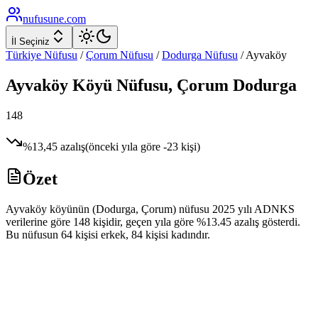
nufusune
.com
İl Seçiniz
Türkiye Nüfusu
/
Çorum
Nüfusu
/
Dodurga
Nüfusu
/
Ayvaköy
Ayvaköy
Köyü Nüfusu,
Çorum
Dodurga
148
%
13,45
azalış
(önceki yıla göre
-23
kişi)
Özet
Ayvaköy köyünün (Dodurga, Çorum) nüfusu 2025 yılı ADNKS
verilerine göre 148 kişidir, geçen yıla göre %13.45 azalış gösterdi.
Bu nüfusun 64 kişisi erkek, 84 kişisi kadındır.