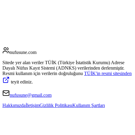
nufusune
.com
Sitede yer alan veriler TÜİK (Türkiye İstatistik Kurumu) Adrese
Dayalı Nüfus Kayıt Sistemi (ADNKS) verilerinden derlenmiştir.
Resmi kullanım için verilerin doğruluğunu
TÜİK'in resmi sitesinden
teyit ediniz.
nufusune@gmail.com
Hakkımızda
İletişim
Gizlilik Politikası
Kullanım Şartları