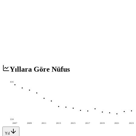
Yıllara Göre Nüfus
416
124
2007
2009
2011
2013
2015
2017
2019
2021
2023
Yıl