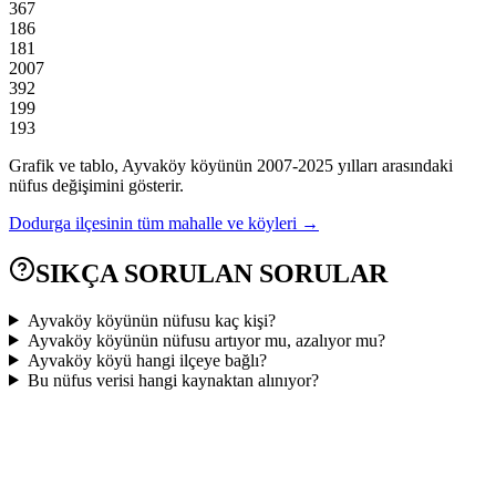
367
186
181
2007
392
199
193
Grafik ve tablo,
Ayvaköy
köyünün
2007
-
2025
yılları arasındaki
nüfus değişimini gösterir.
Dodurga
ilçesinin tüm mahalle ve köyleri →
SIKÇA SORULAN SORULAR
Ayvaköy köyünün nüfusu kaç kişi?
Ayvaköy köyünün nüfusu artıyor mu, azalıyor mu?
Ayvaköy köyü hangi ilçeye bağlı?
Bu nüfus verisi hangi kaynaktan alınıyor?