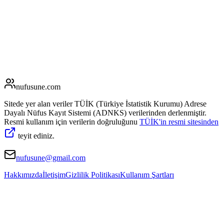
nufusune
.com
Sitede yer alan veriler TÜİK (Türkiye İstatistik Kurumu) Adrese
Dayalı Nüfus Kayıt Sistemi (ADNKS) verilerinden derlenmiştir.
Resmi kullanım için verilerin doğruluğunu
TÜİK'in resmi sitesinden
teyit ediniz.
nufusune@gmail.com
Hakkımızda
İletişim
Gizlilik Politikası
Kullanım Şartları