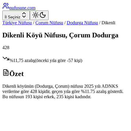
nufusune
.com
İl Seçiniz
Türkiye Nüfusu
/
Çorum
Nüfusu
/
Dodurga
Nüfusu
/
Dikenli
Dikenli
Köyü Nüfusu,
Çorum
Dodurga
428
%
11,75
azalış
(önceki yıla göre
-57
kişi)
Özet
Dikenli köyünün (Dodurga, Çorum) nüfusu 2025 yılı ADNKS
verilerine göre 428 kişidir, geçen yıla göre %11.75 azalış gösterdi.
Bu nüfusun 193 kişisi erkek, 235 kişisi kadındır.