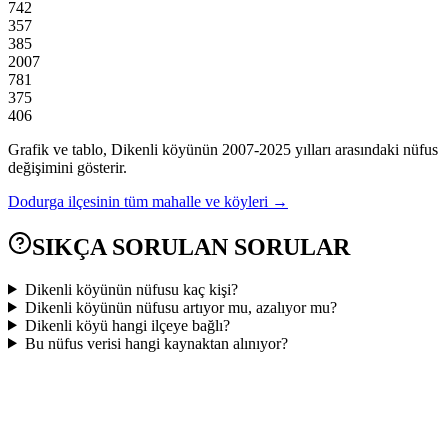
742
357
385
2007
781
375
406
Grafik ve tablo,
Dikenli
köyünün
2007
-
2025
yılları arasındaki nüfus
değişimini gösterir.
Dodurga
ilçesinin tüm mahalle ve köyleri →
SIKÇA SORULAN SORULAR
Dikenli köyünün nüfusu kaç kişi?
Dikenli köyünün nüfusu artıyor mu, azalıyor mu?
Dikenli köyü hangi ilçeye bağlı?
Bu nüfus verisi hangi kaynaktan alınıyor?