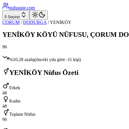
nufusune
.com
İl Seçiniz
ÇORUM
/
DODURGA
/
YENİKÖY
YENİKÖY
KÖYÜ NÜFUSU,
ÇORUM
DO
96
%
10,28
azalış
(önceki yıla göre
-11
kişi)
YENİKÖY
Nüfus Özeti
Erkek
48
Kadın
48
Toplam Nüfus
96