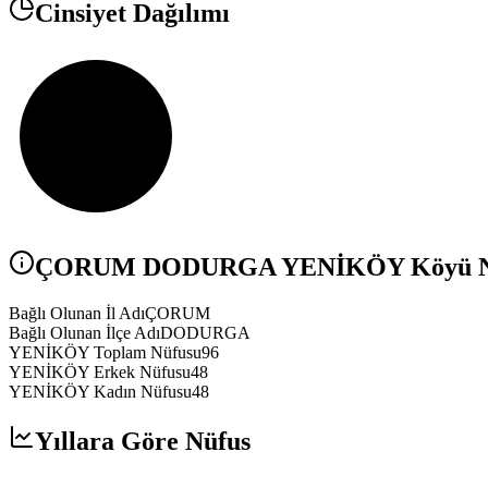
Cinsiyet Dağılımı
ÇORUM
DODURGA
YENİKÖY
Köyü Nü
Bağlı Olunan İl Adı
ÇORUM
Bağlı Olunan İlçe Adı
DODURGA
YENİKÖY Toplam Nüfusu
96
YENİKÖY Erkek Nüfusu
48
YENİKÖY Kadın Nüfusu
48
Yıllara Göre Nüfus