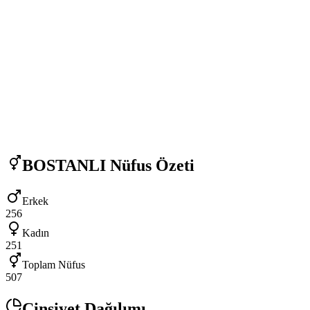
BOSTANLI
Nüfus Özeti
Erkek
256
Kadın
251
Toplam Nüfus
507
Cinsiyet Dağılımı