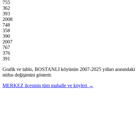
755
362
393
2008
748
358
390
2007
767
376
391
Grafik ve tablo,
BOSTANLI
köyünün
2007
-
2025
yılları arasındaki
nüfus değişimini gösterir.
MERKEZ
ilçesinin tüm mahalle ve köyleri →