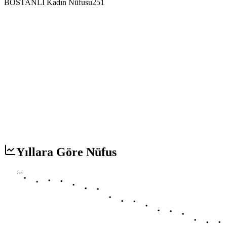
BOSTANLI Kadın Nüfusu
251
Yıllara Göre Nüfus
793