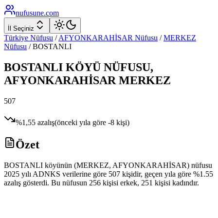
nufusune
.com
İl Seçiniz
Türkiye Nüfusu
/
AFYONKARAHİSAR
Nüfusu
/
MERKEZ
Nüfusu
/
BOSTANLI
BOSTANLI
KÖYÜ NÜFUSU,
AFYONKARAHİSAR
MERKEZ
507
%
1,55
azalış
(önceki yıla göre
-8
kişi)
Özet
BOSTANLI köyünün (MERKEZ, AFYONKARAHİSAR) nüfusu
2025 yılı ADNKS verilerine göre 507 kişidir, geçen yıla göre %1.55
azalış gösterdi. Bu nüfusun 256 kişisi erkek, 251 kişisi kadındır.