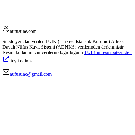
nufusune
.com
Sitede yer alan veriler TÜİK (Türkiye İstatistik Kurumu) Adrese
Dayalı Nüfus Kayıt Sistemi (ADNKS) verilerinden derlenmiştir.
Resmi kullanım için verilerin doğruluğunu
TÜİK'in resmi sitesinden
teyit ediniz.
nufusune@gmail.com