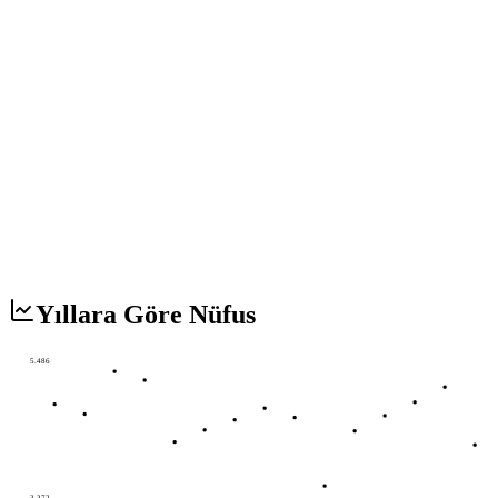
Yıllara Göre Nüfus
5.486
3.372