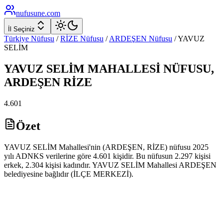
nufusune
.com
İl Seçiniz
Türkiye Nüfusu
/
RİZE
Nüfusu
/
ARDEŞEN
Nüfusu
/
YAVUZ
SELİM
YAVUZ SELİM
MAHALLESİ NÜFUSU,
ARDEŞEN
RİZE
4.601
Özet
YAVUZ SELİM Mahallesi'nin (ARDEŞEN, RİZE) nüfusu 2025
yılı ADNKS verilerine göre 4.601 kişidir. Bu nüfusun 2.297 kişisi
erkek, 2.304 kişisi kadındır. YAVUZ SELİM Mahallesi ARDEŞEN
belediyesine bağlıdır (İLÇE MERKEZİ).