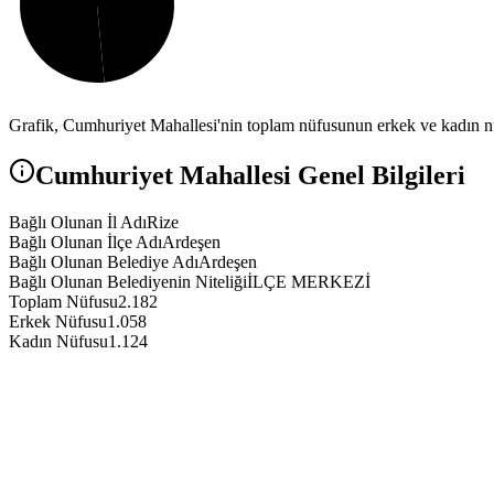
Grafik,
Cumhuriyet
Mahallesi'nin toplam nüfusunun erkek ve kadın nüf
Cumhuriyet
Mahallesi Genel Bilgileri
Bağlı Olunan İl Adı
Rize
Bağlı Olunan İlçe Adı
Ardeşen
Bağlı Olunan Belediye Adı
Ardeşen
Bağlı Olunan Belediyenin Niteliği
İLÇE MERKEZİ
Toplam Nüfusu
2.182
Erkek Nüfusu
1.058
Kadın Nüfusu
1.124