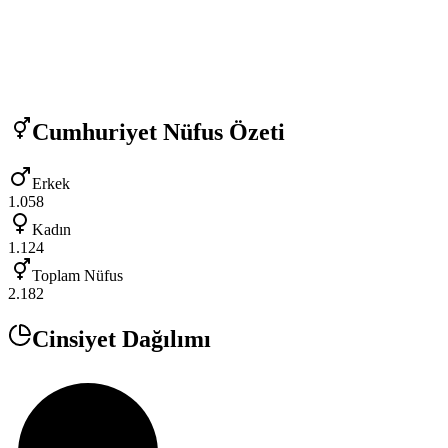
Cumhuriyet
Nüfus Özeti
Erkek
1.058
Kadın
1.124
Toplam Nüfus
2.182
Cinsiyet Dağılımı