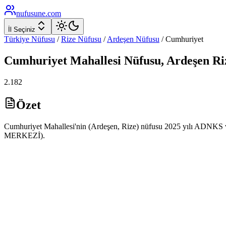
nufusune
.com
İl Seçiniz
Türkiye Nüfusu
/
Rize
Nüfusu
/
Ardeşen
Nüfusu
/
Cumhuriyet
Cumhuriyet
Mahallesi Nüfusu,
Ardeşen
Ri
2.182
Özet
Cumhuriyet Mahallesi'nin (Ardeşen, Rize) nüfusu 2025 yılı ADNKS veri
MERKEZİ).