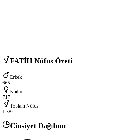
FATİH
Nüfus Özeti
Erkek
665
Kadın
717
Toplam Nüfus
1.382
Cinsiyet Dağılımı