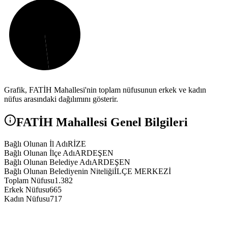
Grafik,
FATİH
Mahallesi'nin toplam nüfusunun erkek ve kadın
nüfus arasındaki dağılımını gösterir.
FATİH
Mahallesi Genel Bilgileri
Bağlı Olunan İl Adı
RİZE
Bağlı Olunan İlçe Adı
ARDEŞEN
Bağlı Olunan Belediye Adı
ARDEŞEN
Bağlı Olunan Belediyenin Niteliği
İLÇE MERKEZİ
Toplam Nüfusu
1.382
Erkek Nüfusu
665
Kadın Nüfusu
717