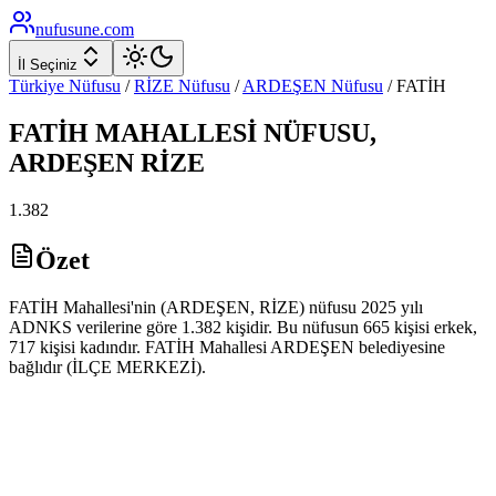
nufusune
.com
İl Seçiniz
Türkiye Nüfusu
/
RİZE
Nüfusu
/
ARDEŞEN
Nüfusu
/
FATİH
FATİH
MAHALLESİ NÜFUSU,
ARDEŞEN
RİZE
1.382
Özet
FATİH Mahallesi'nin (ARDEŞEN, RİZE) nüfusu 2025 yılı
ADNKS verilerine göre 1.382 kişidir. Bu nüfusun 665 kişisi erkek,
717 kişisi kadındır. FATİH Mahallesi ARDEŞEN belediyesine
bağlıdır (İLÇE MERKEZİ).