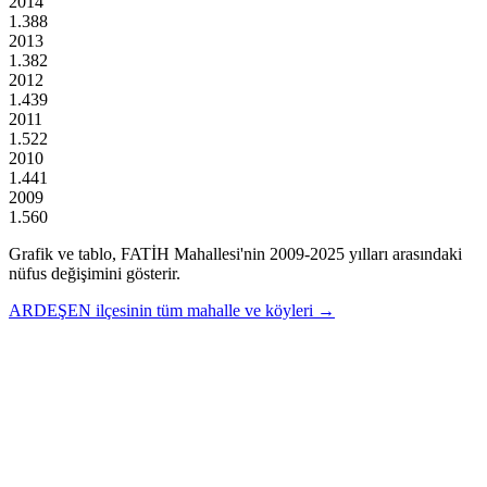
2014
1.388
2013
1.382
2012
1.439
2011
1.522
2010
1.441
2009
1.560
Grafik ve tablo,
FATİH
Mahallesi'nin
2009
-
2025
yılları arasındaki
nüfus değişimini gösterir.
ARDEŞEN
ilçesinin tüm mahalle ve köyleri →