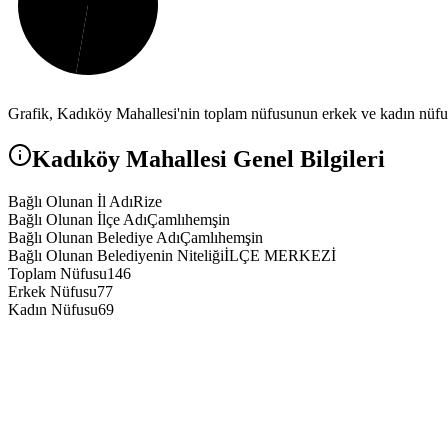
Grafik,
Kadıköy
Mahallesi'nin toplam nüfusunun erkek ve kadın nüfus 
Kadıköy
Mahallesi Genel Bilgileri
Bağlı Olunan İl Adı
Rize
Bağlı Olunan İlçe Adı
Çamlıhemşin
Bağlı Olunan Belediye Adı
Çamlıhemşin
Bağlı Olunan Belediyenin Niteliği
İLÇE MERKEZİ
Toplam Nüfusu
146
Erkek Nüfusu
77
Kadın Nüfusu
69