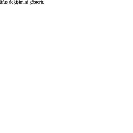
üfus değişimini gösterir.