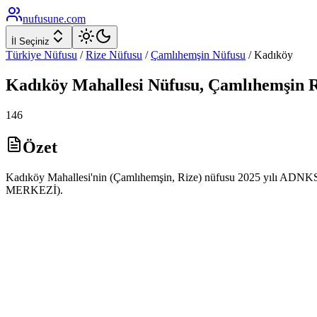
nufusune
.com
İl Seçiniz
Türkiye Nüfusu
/
Rize
Nüfusu
/
Çamlıhemşin
Nüfusu
/
Kadıköy
Kadıköy
Mahallesi Nüfusu,
Çamlıhemşin
R
146
Özet
Kadıköy Mahallesi'nin (Çamlıhemşin, Rize) nüfusu 2025 yılı ADNKS ve
MERKEZİ).