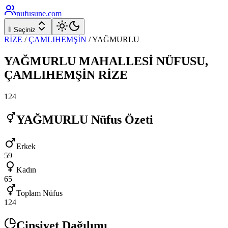
nufusune
.com
İl Seçiniz
RİZE
/
ÇAMLIHEMŞİN
/
YAĞMURLU
YAĞMURLU
MAHALLESİ NÜFUSU,
ÇAMLIHEMŞİN
RİZE
124
YAĞMURLU
Nüfus Özeti
Erkek
59
Kadın
65
Toplam Nüfus
124
Cinsiyet Dağılımı