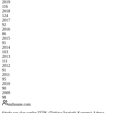
2019
116
2018
124
2017
92
2016
86
2015
91
2014
103
2013
111
2012
91
2011
95
2010
90
2009
98
nufusune
.com
Sitede yer alan veriler TÜİK (Türkiye İstatistik Kurumu) Adrese