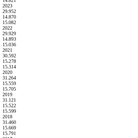
14.821
2023
29.952
14.870
15.082
2022
29.929
14.893
15.036
2021
30.592
15.278
15.314
2020
31.264
15.559
15.705
2019
31.121
15.522
15.599
2018
31.460
15.669
15.791