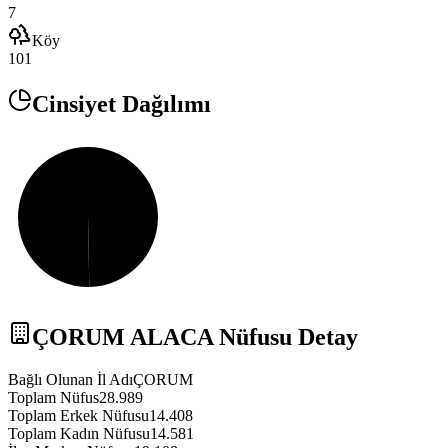
7
Köy
101
Cinsiyet Dağılımı
ÇORUM
ALACA
Nüfusu Detay
Bağlı Olunan İl Adı
ÇORUM
Toplam Nüfus
28.989
Toplam Erkek Nüfusu
14.408
Toplam Kadın Nüfusu
14.581