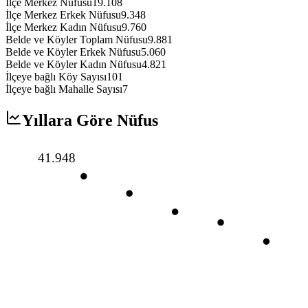
İlçe Merkez Nüfusu
19.108
İlçe Merkez Erkek Nüfusu
9.348
İlçe Merkez Kadın Nüfusu
9.760
Belde ve Köyler Toplam Nüfusu
9.881
Belde ve Köyler Erkek Nüfusu
5.060
Belde ve Köyler Kadın Nüfusu
4.821
İlçeye bağlı Köy Sayısı
101
İlçeye bağlı Mahalle Sayısı
7
Yıllara Göre Nüfus
41.948