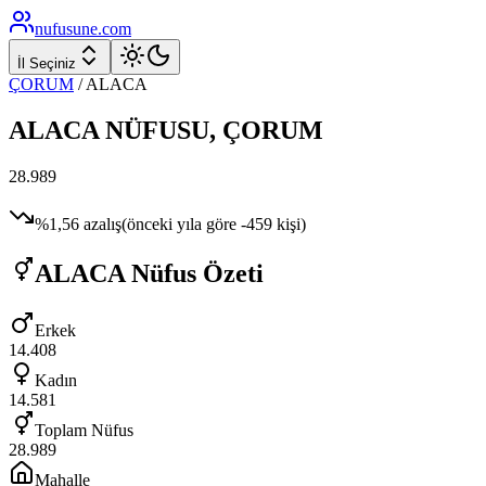
nufusune
.com
İl Seçiniz
ÇORUM
/
ALACA
ALACA
NÜFUSU,
ÇORUM
28.989
%
1,56
azalış
(önceki yıla göre
-459
kişi)
ALACA
Nüfus Özeti
Erkek
14.408
Kadın
14.581
Toplam Nüfus
28.989
Mahalle