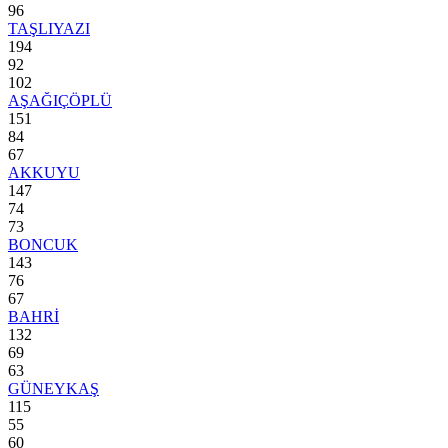
96
TAŞLIYAZI
194
92
102
AŞAĞIÇÖPLÜ
151
84
67
AKKUYU
147
74
73
BONCUK
143
76
67
BAHRİ
132
69
63
GÜNEYKAŞ
115
55
60