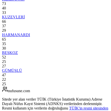
73
40
33
KUZEVLERİ
66
37
29
HARMANARDI
65
35
30
BEŞKOZ
52
25
27
GÜMÜŞLÜ
47
22
25
nufusune
.com
Sitede yer alan veriler TÜİK (Türkiye İstatistik Kurumu) Adrese
Dayalı Nüfus Kayıt Sistemi (ADNKS) verilerinden derlenmiştir.
Resmi kullanım için verilerin doğruluğunu
TÜİK'in resmi sitesinden