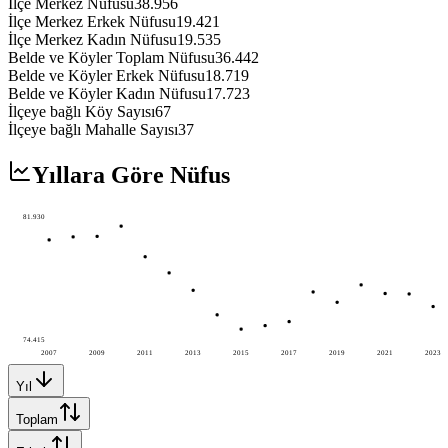
İlçe Merkez Nüfusu
38.956
İlçe Merkez Erkek Nüfusu
19.421
İlçe Merkez Kadın Nüfusu
19.535
Belde ve Köyler Toplam Nüfusu
36.442
Belde ve Köyler Erkek Nüfusu
18.719
Belde ve Köyler Kadın Nüfusu
17.723
İlçeye bağlı Köy Sayısı
67
İlçeye bağlı Mahalle Sayısı
37
Yıllara Göre Nüfus
81.930
74.415
2007
2009
2011
2013
2015
2017
2019
2021
2023
Yıl
Toplam