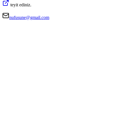
teyit ediniz.
nufusune@gmail.com