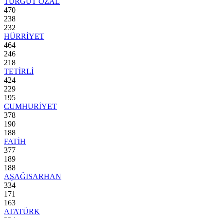
TURGUT ÖZAL
470
238
232
HÜRRİYET
464
246
218
TETİRLİ
424
229
195
CUMHURİYET
378
190
188
FATİH
377
189
188
AŞAĞISARHAN
334
171
163
ATATÜRK