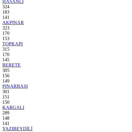
HASANLI
324
183
141
AKPINAR
323
170
153
TOPKAPI
315
170
145
BERETE
305
156
149
PINARBAŞI
301
151
150
KARGALI
289
148
141
YAZIBEYDİLİ