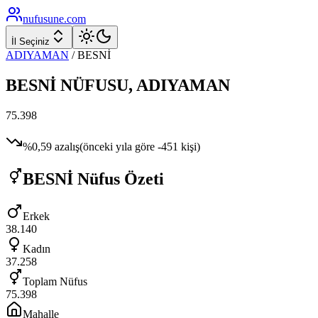
nufusune
.com
İl Seçiniz
ADIYAMAN
/
BESNİ
BESNİ
NÜFUSU,
ADIYAMAN
75.398
%
0,59
azalış
(önceki yıla göre
-451
kişi)
BESNİ
Nüfus Özeti
Erkek
38.140
Kadın
37.258
Toplam Nüfus
75.398
Mahalle