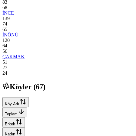
83
68
İNCE
139
74
65
İNÖNÜ
120
64
56
ÇAKMAK
51
27
24
Köyler (
67
)
Köy Adı
Toplam
Erkek
Kadın