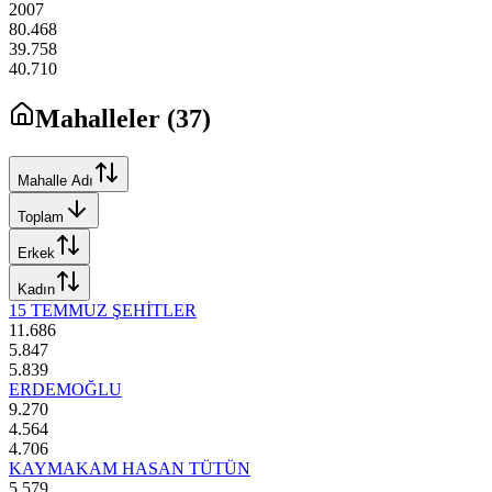
2007
80.468
39.758
40.710
Mahalleler (
37
)
Mahalle Adı
Toplam
Erkek
Kadın
15 TEMMUZ ŞEHİTLER
11.686
5.847
5.839
ERDEMOĞLU
9.270
4.564
4.706
KAYMAKAM HASAN TÜTÜN
5.579