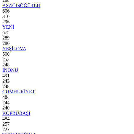
288
AŞAĞISÖĞÜTLÜ
606
310
296
YENİ
575
289
286
YEŞİLOVA
500
252
248
İNÖNÜ
491
243
248
CUMHURİYET
484
244
240
KÖPRÜBAŞI
484
257
227