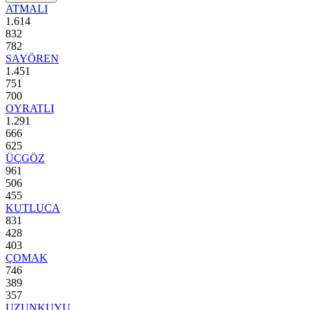
ATMALI
1.614
832
782
SAYÖREN
1.451
751
700
OYRATLI
1.291
666
625
ÜÇGÖZ
961
506
455
KUTLUCA
831
428
403
ÇOMAK
746
389
357
UZUNKUYU