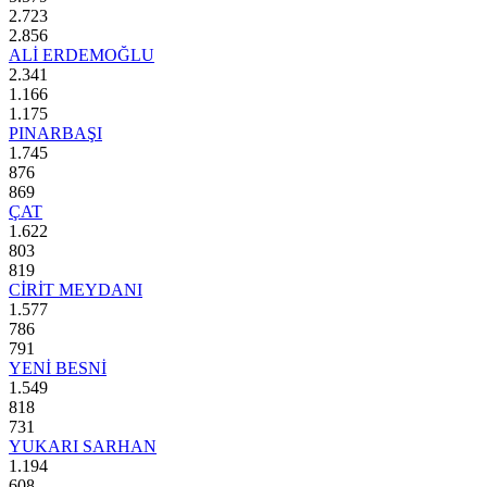
2.723
2.856
ALİ ERDEMOĞLU
2.341
1.166
1.175
PINARBAŞI
1.745
876
869
ÇAT
1.622
803
819
CİRİT MEYDANI
1.577
786
791
YENİ BESNİ
1.549
818
731
YUKARI SARHAN
1.194
608