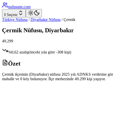
nufusune
.com
İl Seçiniz
Türkiye Nüfusu
/
Diyarbakır
Nüfusu
/
Çermik
Çermik
Nüfusu,
Diyarbakır
49.299
%
0,62
azalış
(önceki yıla göre
-308
kişi)
Özet
Çermik ilçesinin (Diyarbakır) nüfusu 2025 yılı ADNKS verilerine göre 
mahalle ve 0 köy bulunuyor. İlçe merkezinde 49.299 kişi yaşıyor.