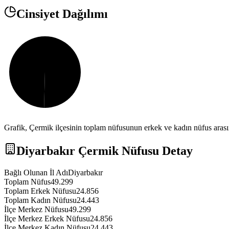
Cinsiyet Dağılımı
Grafik,
Çermik
ilçesinin toplam nüfusunun erkek ve kadın nüfus arasın
Diyarbakır
Çermik
Nüfusu Detay
Bağlı Olunan İl Adı
Diyarbakır
Toplam Nüfus
49.299
Toplam Erkek Nüfusu
24.856
Toplam Kadın Nüfusu
24.443
İlçe Merkez Nüfusu
49.299
İlçe Merkez Erkek Nüfusu
24.856
İlçe Merkez Kadın Nüfusu
24.443