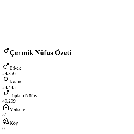
Çermik
Nüfus Özeti
Erkek
24.856
Kadın
24.443
Toplam Nüfus
49.299
Mahalle
81
Köy
0