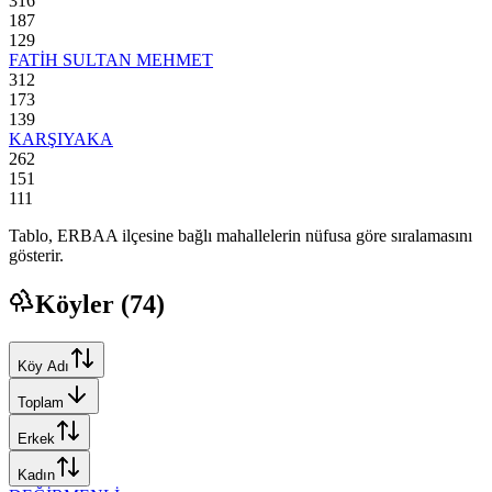
316
187
129
FATİH SULTAN MEHMET
312
173
139
KARŞIYAKA
262
151
111
Tablo,
ERBAA
ilçesine bağlı mahallelerin nüfusa göre sıralamasını
gösterir.
Köyler (
74
)
Köy Adı
Toplam
Erkek
Kadın