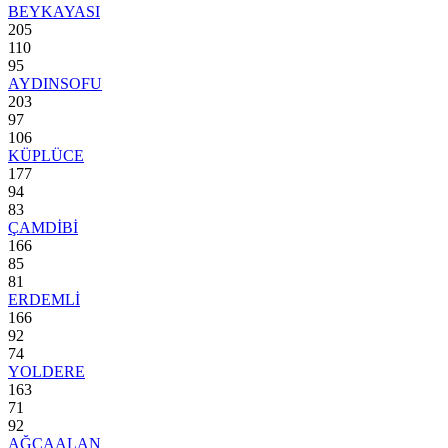
BEYKAYASI
205
110
95
AYDINSOFU
203
97
106
KÜPLÜCE
177
94
83
ÇAMDİBİ
166
85
81
ERDEMLİ
166
92
74
YOLDERE
163
71
92
AĞCAALAN