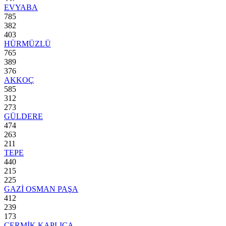
EVYABA
785
382
403
HÜRMÜZLÜ
765
389
376
AKKOÇ
585
312
273
GÜLDERE
474
263
211
TEPE
440
215
225
GAZİ OSMAN PAŞA
412
239
173
ÇERMİK KAPLICA