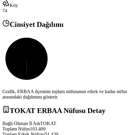
Köy
74
Cinsiyet Dağılımı
Grafik,
ERBAA
ilçesinin toplam nüfusunun erkek ve kadın nüfus
arasındaki dağılımını gösterir.
TOKAT
ERBAA
Nüfusu Detay
Bağlı Olunan İl Adı
TOKAT
Toplam Nüfus
103.409
Toplam Erkek Nüfusu
51.420