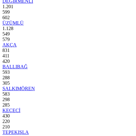
DEĞİRMENLİ
1.201
599
602
ÜZÜMLÜ
1.128
549
579
AKÇA
831
411
420
BALLIBAĞ
593
288
305
SALKIMÖREN
583
298
285
KEÇECİ
430
220
210
TEPEKIŞLA