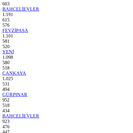
603
BAHÇELİEVLER
1.191
615
576
FEVZİPAŞA
1.101
581
520
YENİ
1.098
580
518
ÇANKAYA
1.025
531
494
GÜRPINAR
952
518
434
BAHÇELİEVLER
923
476
447