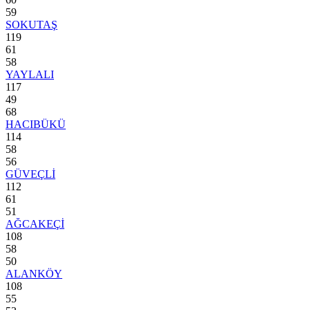
59
SOKUTAŞ
119
61
58
YAYLALI
117
49
68
HACIBÜKÜ
114
58
56
GÜVEÇLİ
112
61
51
AĞCAKEÇİ
108
58
50
ALANKÖY
108
55