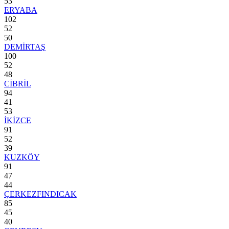
53
ERYABA
102
52
50
DEMİRTAŞ
100
52
48
CİBRİL
94
41
53
İKİZCE
91
52
39
KUZKÖY
91
47
44
ÇERKEZFINDICAK
85
45
40