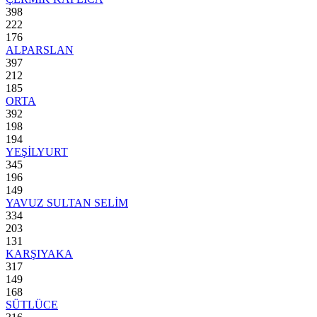
398
222
176
ALPARSLAN
397
212
185
ORTA
392
198
194
YEŞİLYURT
345
196
149
YAVUZ SULTAN SELİM
334
203
131
KARŞIYAKA
317
149
168
SÜTLÜCE