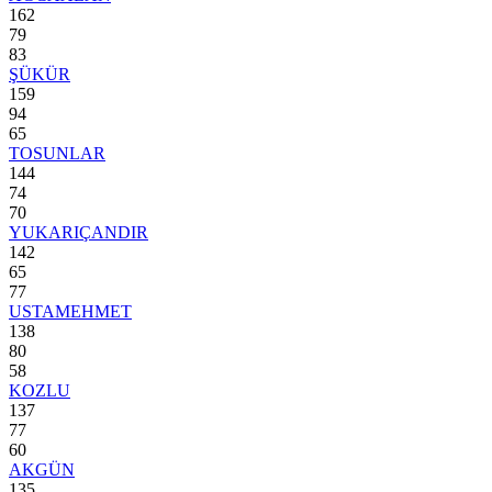
162
79
83
ŞÜKÜR
159
94
65
TOSUNLAR
144
74
70
YUKARIÇANDIR
142
65
77
USTAMEHMET
138
80
58
KOZLU
137
77
60
AKGÜN
135