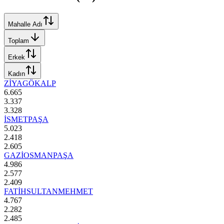
Mahalle Adı
Toplam
Erkek
Kadın
ZİYAGÖKALP
6.665
3.337
3.328
İSMETPAŞA
5.023
2.418
2.605
GAZİOSMANPAŞA
4.986
2.577
2.409
FATİHSULTANMEHMET
4.767
2.282
2.485