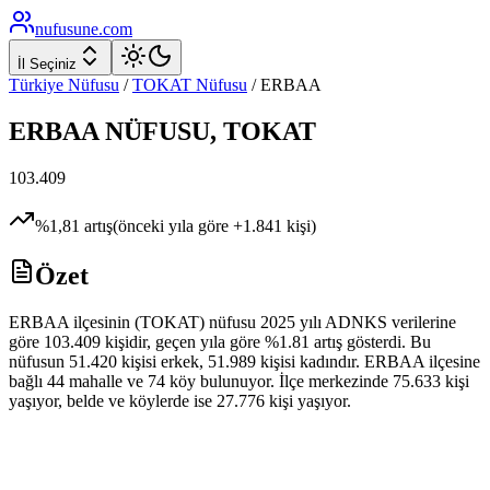
nufusune
.com
İl Seçiniz
Türkiye Nüfusu
/
TOKAT
Nüfusu
/
ERBAA
ERBAA
NÜFUSU,
TOKAT
103.409
%
1,81
artış
(önceki yıla göre
+
1.841
kişi)
Özet
ERBAA ilçesinin (TOKAT) nüfusu 2025 yılı ADNKS verilerine
göre 103.409 kişidir, geçen yıla göre %1.81 artış gösterdi. Bu
nüfusun 51.420 kişisi erkek, 51.989 kişisi kadındır. ERBAA ilçesine
bağlı 44 mahalle ve 74 köy bulunuyor. İlçe merkezinde 75.633 kişi
yaşıyor, belde ve köylerde ise 27.776 kişi yaşıyor.