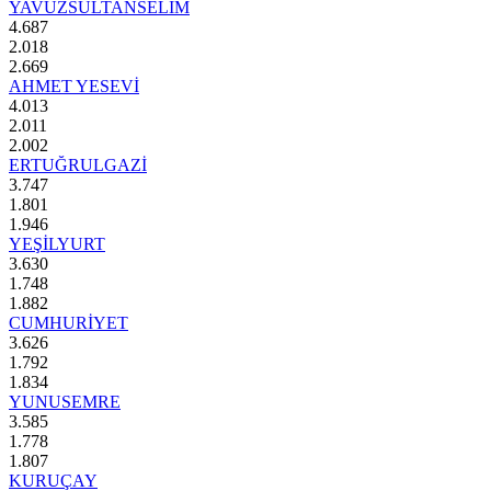
YAVUZSULTANSELİM
4.687
2.018
2.669
AHMET YESEVİ
4.013
2.011
2.002
ERTUĞRULGAZİ
3.747
1.801
1.946
YEŞİLYURT
3.630
1.748
1.882
CUMHURİYET
3.626
1.792
1.834
YUNUSEMRE
3.585
1.778
1.807
KURUÇAY