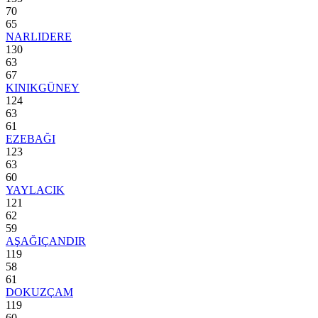
70
65
NARLIDERE
130
63
67
KINIKGÜNEY
124
63
61
EZEBAĞI
123
63
60
YAYLACIK
121
62
59
AŞAĞIÇANDIR
119
58
61
DOKUZÇAM
119
60