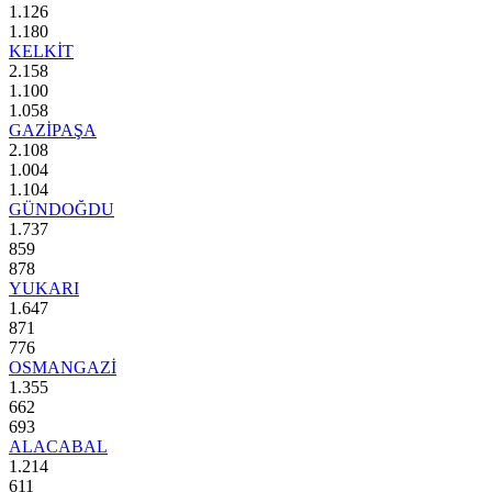
1.126
1.180
KELKİT
2.158
1.100
1.058
GAZİPAŞA
2.108
1.004
1.104
GÜNDOĞDU
1.737
859
878
YUKARI
1.647
871
776
OSMANGAZİ
1.355
662
693
ALACABAL
1.214
611