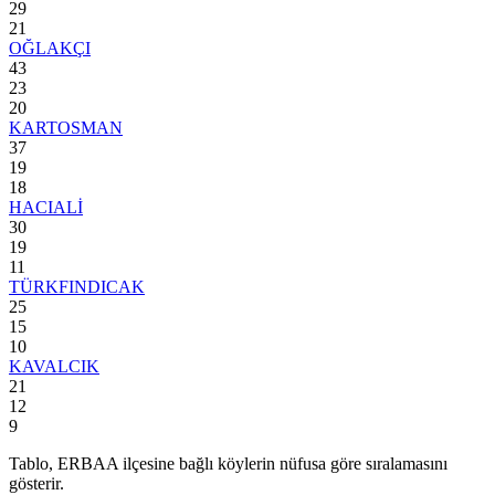
29
21
OĞLAKÇI
43
23
20
KARTOSMAN
37
19
18
HACIALİ
30
19
11
TÜRKFINDICAK
25
15
10
KAVALCIK
21
12
9
Tablo,
ERBAA
ilçesine bağlı köylerin nüfusa göre sıralamasını
gösterir.